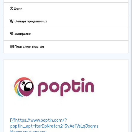
Цени
Онлајн продавница
Социјални
Платежен портал
https://www.poptin.com/?
poptin_apt=itarDpNretcn213yAe1VsLqJoqms