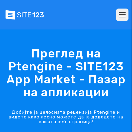
Преглед на
Ptengine - SITE123
App Market - Пазар
на апликации
Добијте ја целосната рецензија Ptengine и
видете како лесно можете да ја додадете на
вашата веб-страница!