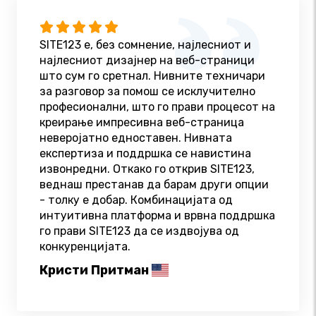
SITE123 е, без сомнение, најлесниот и
најлесниот дизајнер на веб-страници
што сум го сретнал. Нивните техничари
за разговор за помош се исклучително
професионални, што го прави процесот на
креирање импресивна веб-страница
неверојатно едноставен. Нивната
експертиза и поддршка се навистина
извонредни. Откако го открив SITE123,
веднаш престанав да барам други опции
- толку е добар. Комбинацијата од
интуитивна платформа и врвна поддршка
го прави SITE123 да се издвојува од
конкуренцијата.
Кристи Притман