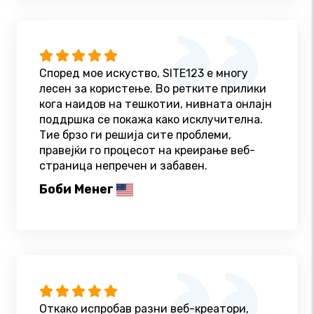
Според мое искуство, SITE123 е многу
лесен за користење. Во ретките прилики
кога наидов на тешкотии, нивната онлајн
поддршка се покажа како исклучителна.
Тие брзо ги решија сите проблеми,
правејќи го процесот на креирање веб-
страница непречен и забавен.
Боби Менег
Откако испробав разни веб-креатори,