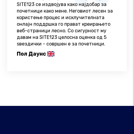
SITE123 се издвојува како најдобар за
почетници како мене. Неговиот лесен за
користење процес и исклучителната
онлајн поддршка го прават креирањето
веб-страници лесно. Со сигурност му
давам на SITE123 целосна оценка од 5
ѕвездички - совршен е за почетници.
Пол Даунс