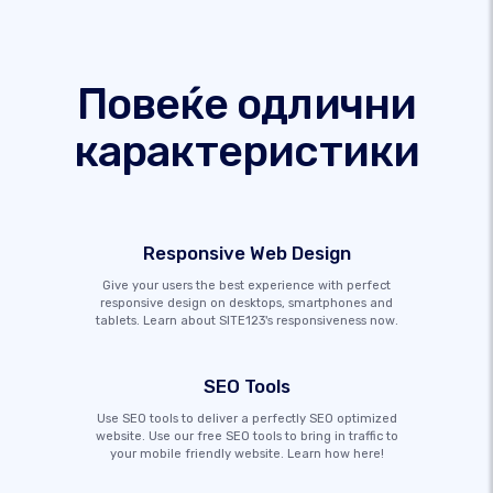
Повеќе одлични
карактеристики
Responsive Web Design
Give your users the best experience with perfect
responsive design on desktops, smartphones and
tablets. Learn about SITE123's responsiveness now.
SEO Tools
Use SEO tools to deliver a perfectly SEO optimized
website. Use our free SEO tools to bring in traffic to
your mobile friendly website. Learn how here!