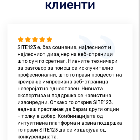
клиенти
SITE123 е, без сомнение, најлесниот и
најлесниот дизајнер на веб-страници
што сум го сретнал. Нивните техничари
за разговор за помош се исклучително
професионални, што го прави процесот на
креирање импресивна веб-страница
неверојатно едноставен. Нивната
експертиза и поддршка се навистина
извонредни. Откако го открив SITE123,
веднаш престанав да барам други опции
- толку е добар. Комбинацијата од
интуитивна платформа и врвна поддршка
го прави SITE123 да се издвојува од
конкуренцијата.