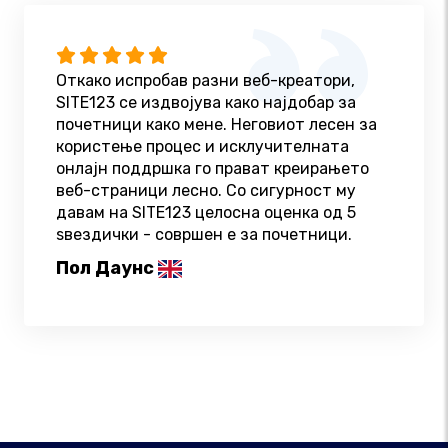
Откако испробав разни веб-креатори,
SITE123 се издвојува како најдобар за
почетници како мене. Неговиот лесен за
користење процес и исклучителната
онлајн поддршка го прават креирањето
веб-страници лесно. Со сигурност му
давам на SITE123 целосна оценка од 5
ѕвездички - совршен е за почетници.
Пол Даунс