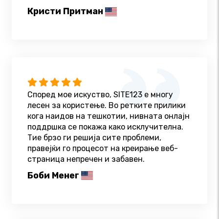
Кристи Притман
Според мое искуство, SITE123 е многу
лесен за користење. Во ретките прилики
кога наидов на тешкотии, нивната онлајн
поддршка се покажа како исклучителна.
Тие брзо ги решија сите проблеми,
правејќи го процесот на креирање веб-
страница непречен и забавен.
Боби Менег