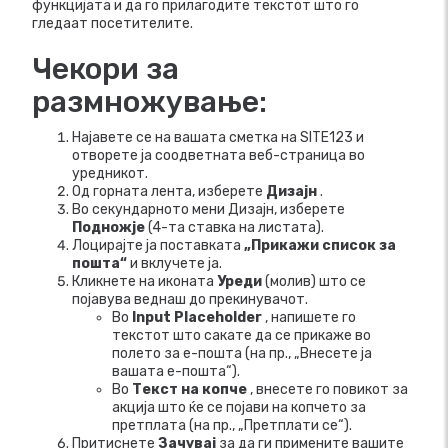
функцијата и да го прилагодите текстот што го
гледаат посетителите.
Чекори за
размножување:
Најавете се на вашата сметка на SITE123 и
отворете ја соодветната веб-страница во
уредникот.
Од горната лента, изберете
Дизајн
.
Во секундарното мени Дизајн, изберете
Подножје
(4-та ставка на листата).
Лоцирајте ја поставката
„Прикажи список за
пошта“
и вклучете ја.
Кликнете на иконата
Уреди
(молив) што се
појавува веднаш до прекинувачот.
Во
Input Placeholder
, напишете го
текстот што сакате да се прикаже во
полето за е-пошта (на пр., „Внесете ја
вашата е-пошта“).
Во
Текст на копче
, внесете го повикот за
акција што ќе се појави на копчето за
претплата (на пр., „Претплати се“).
Притиснете
Зачувај
за да ги примените вашите