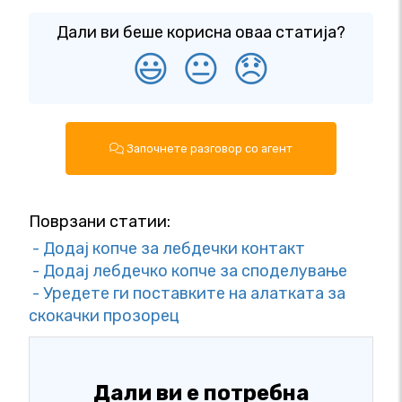
Дали ви беше корисна оваа статија?
😃
😐
😞
Започнете разговор со агент
Поврзани статии:
- Додај копче за лебдечки контакт
- Додај лебдечко копче за споделување
- Уредете ги поставките на алатката за
скокачки прозорец
Дали ви е потребна