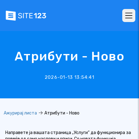
Атрибути - Ново
2026-01-13 13:54:41
Ажурирај листа
Атрибути - Ново
Направете ја вашата страница „Услуги“ да функционира за
повеќе од само наслови и описи. Со новата
функција