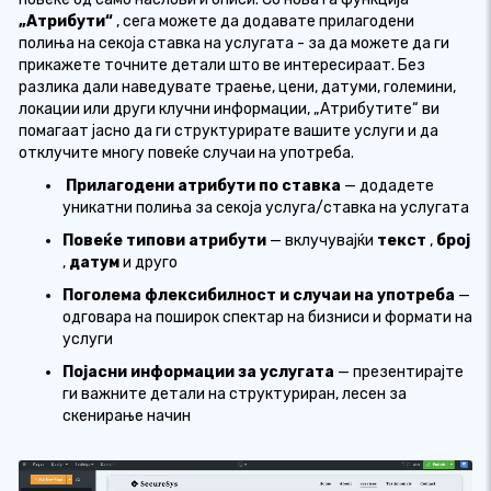
„Атрибути“
, сега можете да додавате прилагодени
полиња на секоја ставка на услугата - за да можете да ги
прикажете точните детали што ве интересираат. Без
разлика дали наведувате траење, цени, датуми, големини,
локации или други клучни информации, „Атрибутите“ ви
помагаат јасно да ги структурирате вашите услуги и да
отклучите многу повеќе случаи на употреба.
Прилагодени атрибути по ставка
— додадете
уникатни полиња за секоја услуга/ставка на услугата
Повеќе типови атрибути
— вклучувајќи
текст
,
број
,
датум
и друго
Поголема флексибилност и случаи на употреба
—
одговара на поширок спектар на бизниси и формати на
услуги
Појасни информации за услугата
— презентирајте
ги важните детали на структуриран, лесен за
скенирање начин