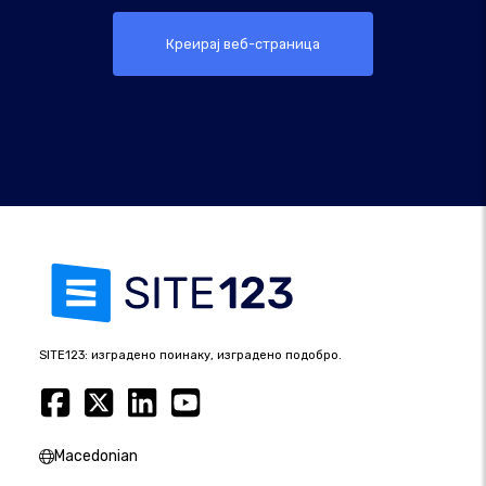
Креирај веб-страница
SITE123: изградено поинаку, изградено подобро.
Macedonian