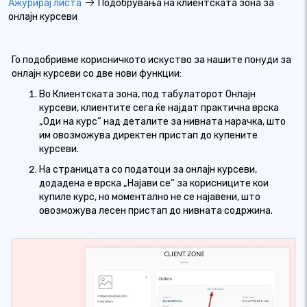
Ажурирај листа
Подобрувања на клиентската зона за
онлајн курсеви
Го подобривме корисничкото искуство за нашите понуди за
онлајн курсеви со две нови функции:
Во Клиентската зона, под табулаторот Онлајн
курсеви, клиентите сега ќе најдат практична врска
„Оди на курс“ над деталите за нивната нарачка, што
им овозможува директен пристап до купените
курсеви.
На страницата со податоци за онлајн курсеви,
додадена е врска „Најави се“ за корисниците кои
купиле курс, но моментално не се најавени, што
овозможува лесен пристап до нивната содржина.