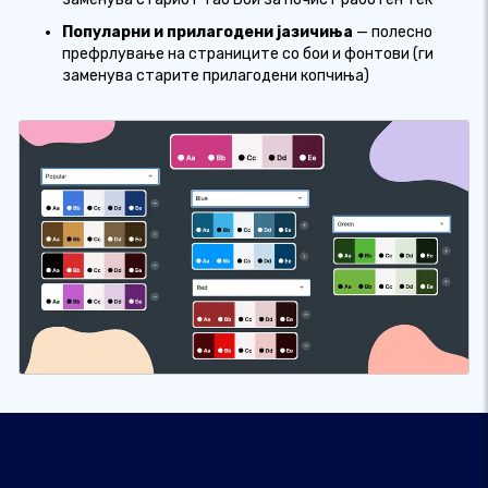
Популарни и прилагодени јазичиња
— полесно
префрлување на страниците со бои и фонтови (ги
заменува старите прилагодени копчиња)