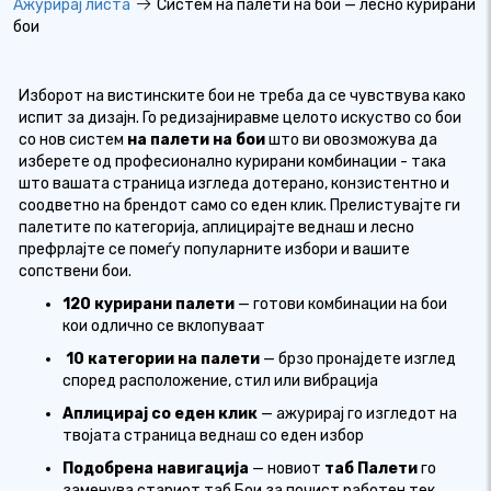
Ажурирај листа
Систем на палети на бои — лесно курирани
бои
Изборот на вистинските бои не треба да се чувствува како
испит за дизајн. Го редизајниравме целото искуство со бои
со нов
систем
на палети на бои
што ви овозможува да
изберете од професионално курирани комбинации - така
што вашата страница изгледа дотерано, конзистентно и
соодветно на брендот само со еден клик. Прелистувајте ги
палетите по категорија, аплицирајте веднаш и лесно
префрлајте се помеѓу популарните избори и вашите
сопствени бои.
120 курирани палети
— готови комбинации на бои
кои одлично се вклопуваат
10 категории на палети
— брзо пронајдете изглед
според расположение, стил или вибрација
Аплицирај со еден клик
— ажурирај го изгледот на
твојата страница веднаш со еден избор
Подобрена навигација
— новиот
таб Палети
го
заменува стариот таб Бои за почист работен тек