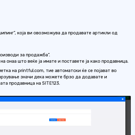
шипинг“, која ви овозможува да продавате артикли од
оизводи за продажба“.
на онаа што веќе ја имате и поставете ја како продавница.
тка на printful.com, тие автоматски ќе се појават во
оврзување значи дека можете брзо да додавате и
шата продавница на SITE123.