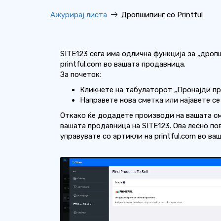
Ажурирај листа
Дропшипинг со Printful
SITE123 сега има одлична функција за „дроп
printful.com во вашата продавница.
За почеток:
Кликнете на табулаторот „Пронајди пр
Направете нова сметка или најавете се 
Откако ќе додадете производи на вашата сме
вашата продавница на SITE123. Ова лесно п
управувате со артикли на printful.com во ва