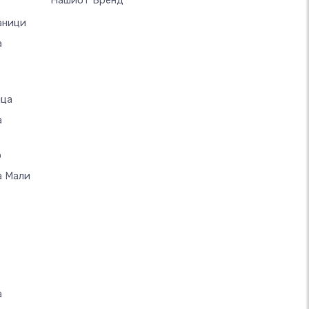
Нашиот Бренд
аници
а
ица
а
о
а Мали
а