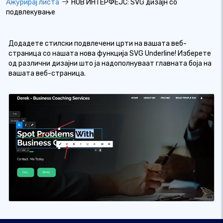
Ажурирај листа
НОВ ИНТЕРФЕЈС: SVG дизајн со
подвлекување
Додадете стилски подвлечени црти на вашата веб-
страница со нашата нова функција SVG Underline! Изберете
од различни дизајни што ја надополнуваат главната боја на
вашата веб-страница.