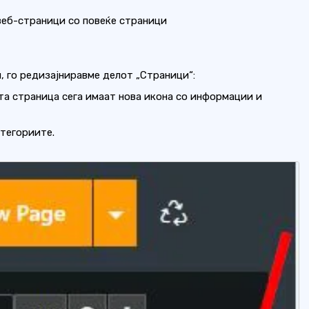
веб-страници со повеќе страници
, го редизајниравме делот „Страници“:
та страница сега имаат нова икона со информации и
атегориите.