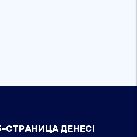
Б-СТРАНИЦА ДЕНЕС!