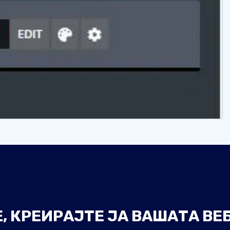
Е, КРЕИРАЈТЕ ЈА ВАШАТА ВЕ