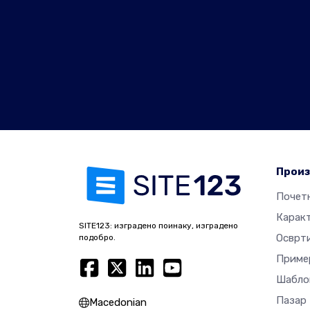
Прои
Почет
Карак
SITE123: изградено поинаку, изградено
Осврт
подобро.
Приме
Шабло
Пазар
Macedonian