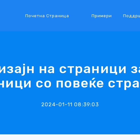
Почетна Страница
Примери
Поддр
изајн на страници з
ници со повеќе стр
2024-01-11 08:39:03