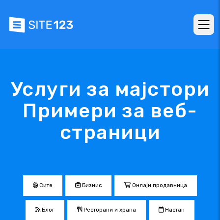
Услуги за мајстори
Примери за веб-
страници
Сите
Бизнис
Онлајн продавница
Блог
Ресторани и храна
Настан