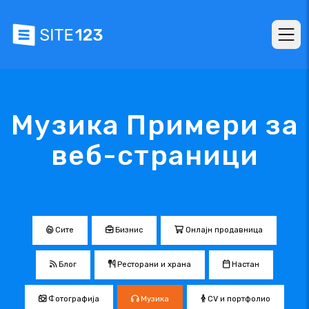
Музика Примери за
веб-страници
Сите
Бизнис
Онлајн продавница
Блог
Ресторани и храна
Настан
Фотографија
Музика
CV и портфолио