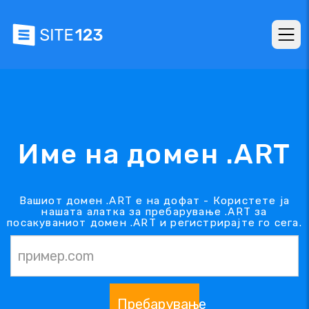
Име на домен .ART
Вашиот домен .ART е на дофат - Користете ја
нашата алатка за пребарување .ART за
посакуваниот домен .ART и регистрирајте го сега.
Пребарување