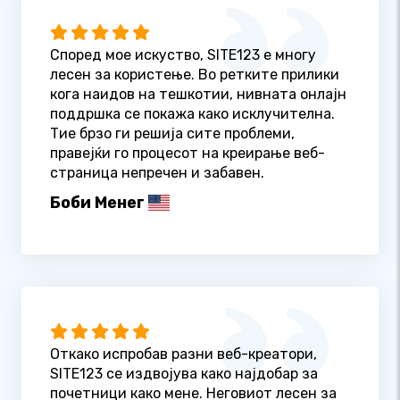
Според мое искуство, SITE123 е многу
лесен за користење. Во ретките прилики
кога наидов на тешкотии, нивната онлајн
поддршка се покажа како исклучителна.
Тие брзо ги решија сите проблеми,
правејќи го процесот на креирање веб-
страница непречен и забавен.
Боби Менег
Откако испробав разни веб-креатори,
SITE123 се издвојува како најдобар за
почетници како мене. Неговиот лесен за