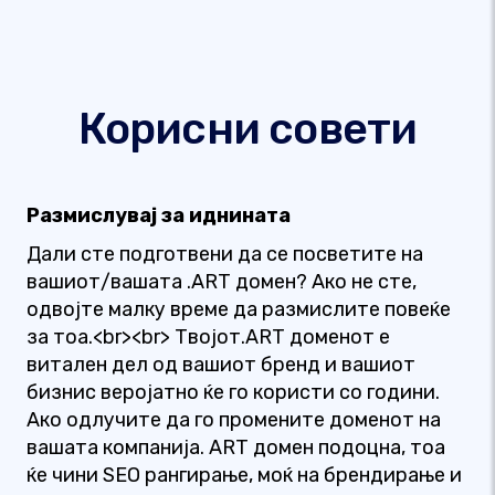
Корисни совети
Размислувај за иднината
Дали сте подготвени да се посветите на
вашиот/вашата .ART домен? Ако не сте,
одвојте малку време да размислите повеќе
за тоа.<br><br> Твојот.ART доменот е
витален дел од вашиот бренд и вашиот
бизнис веројатно ќе го користи со години.
Ако одлучите да го промените доменот на
вашата компанија. ART домен подоцна, тоа
ќе чини SEO рангирање, моќ на брендирање и