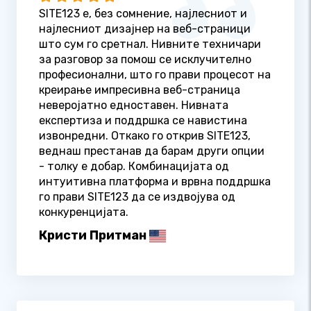
SITE123 е, без сомнение, најлесниот и
најлесниот дизајнер на веб-страници
што сум го сретнал. Нивните техничари
за разговор за помош се исклучително
професионални, што го прави процесот на
креирање импресивна веб-страница
неверојатно едноставен. Нивната
експертиза и поддршка се навистина
извонредни. Откако го открив SITE123,
веднаш престанав да барам други опции
- толку е добар. Комбинацијата од
интуитивна платформа и врвна поддршка
го прави SITE123 да се издвојува од
конкуренцијата.
Кристи Притман