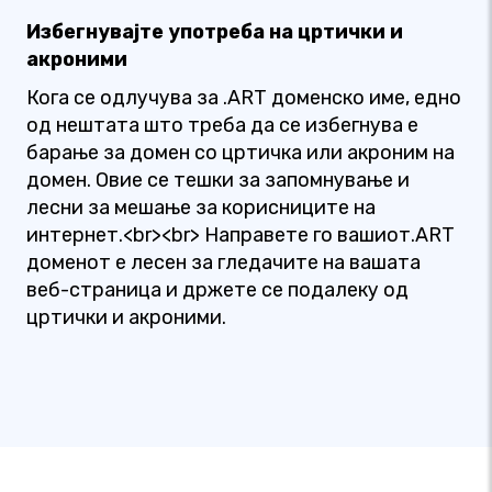
Избегнувајте употреба на цртички и
акроними
Кога се одлучува за .ART доменско име, едно
од нештата што треба да се избегнува е
барање за домен со цртичка или акроним на
домен. Овие се тешки за запомнување и
лесни за мешање за корисниците на
интернет.<br><br> Направете го вашиот.ART
доменот е лесен за гледачите на вашата
веб-страница и држете се подалеку од
цртички и акроними.