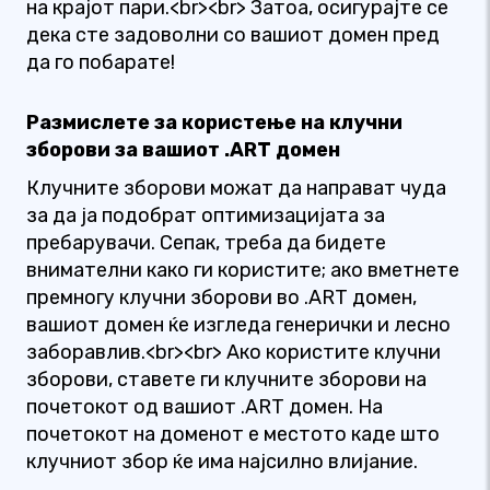
на крајот пари.<br><br> Затоа, осигурајте се
дека сте задоволни со вашиот домен пред
да го побарате!
Размислете за користење на клучни
зборови за вашиот .ART домен
Клучните зборови можат да направат чуда
за да ја подобрат оптимизацијата за
пребарувачи. Сепак, треба да бидете
внимателни како ги користите; ако вметнете
премногу клучни зборови во .ART домен,
вашиот домен ќе изгледа генерички и лесно
заборавлив.<br><br> Ако користите клучни
зборови, ставете ги клучните зборови на
почетокот од вашиот .ART домен. На
почетокот на доменот е местото каде што
клучниот збор ќе има најсилно влијание.