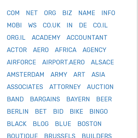
COM
NET
ORG
BIZ
NAME
INFO
MOBI
WS
CO.UK
IN
DE
CO.IL
ORG.IL
ACADEMY
ACCOUNTANT
ACTOR
AERO
AFRICA
AGENCY
AIRFORCE
AIRPORT.AERO
ALSACE
AMSTERDAM
ARMY
ART
ASIA
ASSOCIATES
ATTORNEY
AUCTION
BAND
BARGAINS
BAYERN
BEER
BERLIN
BET
BID
BIKE
BINGO
BLACK
BLOG
BLUE
BOSTON
BOUTIQUE
BRUSSELS
BUILDERS