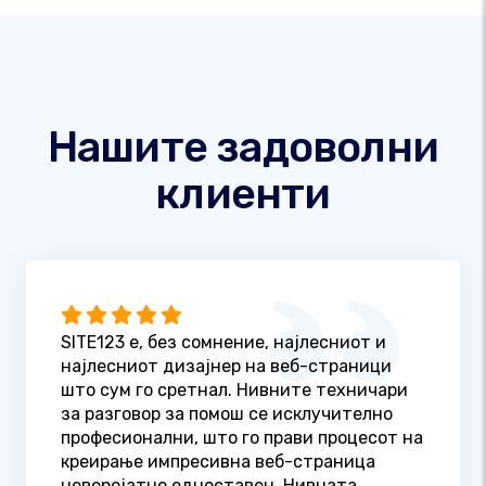
Нашите задоволни
клиенти
SITE123 е, без сомнение, најлесниот и
најлесниот дизајнер на веб-страници
што сум го сретнал. Нивните техничари
за разговор за помош се исклучително
професионални, што го прави процесот на
креирање импресивна веб-страница
неверојатно едноставен. Нивната