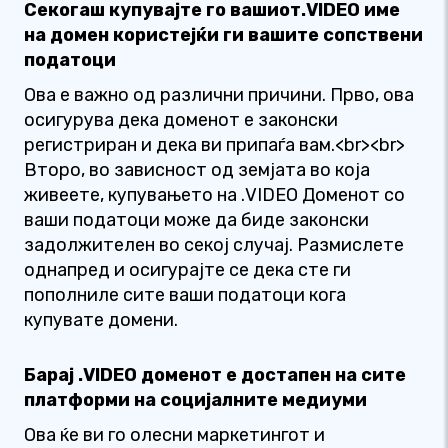
Секогаш купувајте го вашиот.VIDEO име
на домен користејќи ги вашите сопствени
податоци
Ова е важно од различни причини. Прво, ова
осигурува дека доменот е законски
регистриран и дека ви припаѓа вам.<br><br>
Второ, во зависност од земјата во која
живеете, купувањето на .VIDEO Доменот со
ваши податоци може да биде законски
задолжителен во секој случај. Размислете
однапред и осигурајте се дека сте ги
пополниле сите ваши податоци кога
купувате домени.
Барај .VIDEO доменот е достапен на сите
платформи на социјалните медиуми
Ова ќе ви го олесни маркетингот и