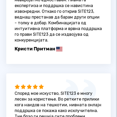
експертиза и поддршка се навистина
извонредни. Откако го открив SITE123,
веднаш престанав да барам други опции
- толку е добар. Комбинацијата од
интуитивна платформа и врвна поддршка
го прави SITE123 да се издвојува од
конкуренцијата.
Кристи Притман
Според мое искуство, SITE123 е многу
лесен за користење. Во ретките прилики
кога наидов на тешкотии, нивната онлајн
поддршка се покажа како исклучителна.
Тие брзо ги решија сите проблеми,