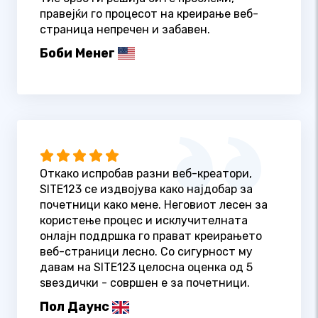
правејќи го процесот на креирање веб-
страница непречен и забавен.
Боби Менег
Откако испробав разни веб-креатори,
SITE123 се издвојува како најдобар за
почетници како мене. Неговиот лесен за
користење процес и исклучителната
онлајн поддршка го прават креирањето
веб-страници лесно. Со сигурност му
давам на SITE123 целосна оценка од 5
ѕвездички - совршен е за почетници.
Пол Даунс