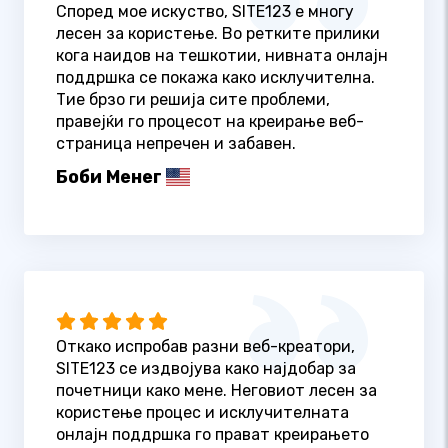
Според мое искуство, SITE123 е многу
лесен за користење. Во ретките прилики
кога наидов на тешкотии, нивната онлајн
поддршка се покажа како исклучителна.
Тие брзо ги решија сите проблеми,
правејќи го процесот на креирање веб-
страница непречен и забавен.
Боби Менег
Откако испробав разни веб-креатори,
SITE123 се издвојува како најдобар за
почетници како мене. Неговиот лесен за
користење процес и исклучителната
онлајн поддршка го прават креирањето