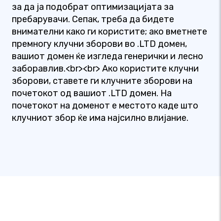
за да ја подобрат оптимизацијата за
пребарувачи. Сепак, треба да бидете
внимателни како ги користите; ако вметнете
премногу клучни зборови во .LTD домен,
вашиот домен ќе изгледа генерички и лесно
заборавлив.<br><br> Ако користите клучни
зборови, ставете ги клучните зборови на
почетокот од вашиот .LTD домен. На
почетокот на доменот е местото каде што
клучниот збор ќе има најсилно влијание.