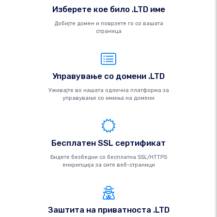
Изберете кое било .LTD име
Добијте домен и поврзете го со вашата
страница
Управување со домени .LTD
Уживајте во нашата одлична платформа за
управување со имиња на домени
Бесплатен SSL сертификат
Бидете безбедни со бесплатна SSL/HTTPS
енкрипција за сите веб-страници
Заштита на приватноста .LTD