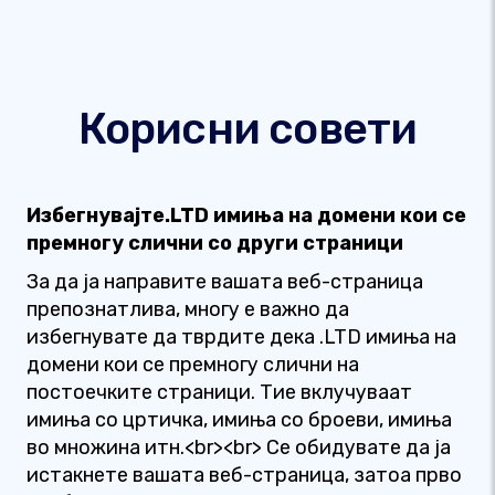
Корисни совети
Избегнувајте.LTD имиња на домени кои се
премногу слични со други страници
За да ја направите вашата веб-страница
препознатлива, многу е важно да
избегнувате да тврдите дека .LTD имиња на
домени кои се премногу слични на
постоечките страници. Тие вклучуваат
имиња со цртичка, имиња со броеви, имиња
во множина итн.<br><br> Се обидувате да ја
истакнете вашата веб-страница, затоа прво