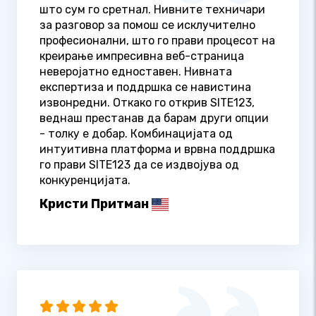
што сум го сретнал. Нивните техничари
за разговор за помош се исклучително
професионални, што го прави процесот на
креирање импресивна веб-страница
неверојатно едноставен. Нивната
експертиза и поддршка се навистина
извонредни. Откако го открив SITE123,
веднаш престанав да барам други опции
- толку е добар. Комбинацијата од
интуитивна платформа и врвна поддршка
го прави SITE123 да се издвојува од
конкуренцијата.
Кристи Притман