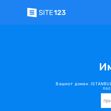
И
Вашиот домен .ISTANBUL
пос