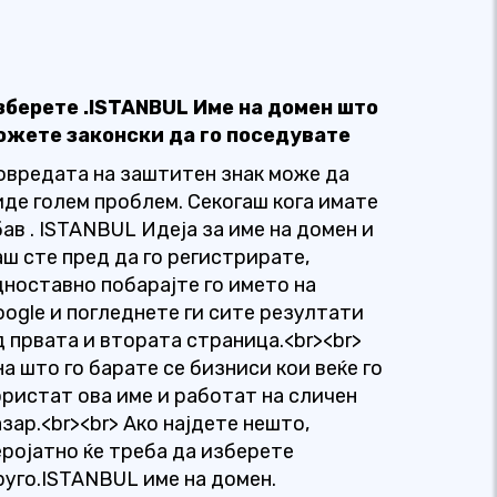
зберете .ISTANBUL Име на домен што
ожете законски да го поседувате
овредата на заштитен знак може да
иде голем проблем. Секогаш кога имате
бав . ISTANBUL Идеја за име на домен и
аш сте пред да го регистрирате,
дноставно побарајте го името на
oogle и погледнете ги сите резултати
д првата и втората страница.<br><br>
на што го барате се бизниси кои веќе го
ористат ова име и работат на сличен
зар.<br><br> Ако најдете нешто,
еројатно ќе треба да изберете
руго.ISTANBUL име на домен.