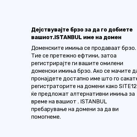
Дејствувајте брзо за да го добиете
вашиот.ISTANBUL име на домен
Доменските имиња се продаваат брзо.
Тие се претежно ефтини, затоа
регистрирајте ги вашите омилени
доменски имиња брзо. Ако се мачите д
пронајдете достапно име што го сакат
регистраторите на домени како SITE1
ќе предложат алтернативни имиња за
време на вашиот . ISTANBUL
пребарување на домени за да ви
помогнеме.