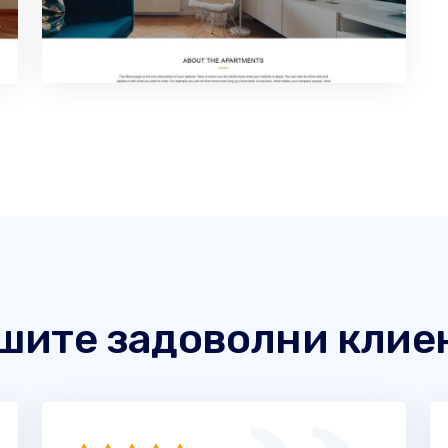
шите задоволни клие