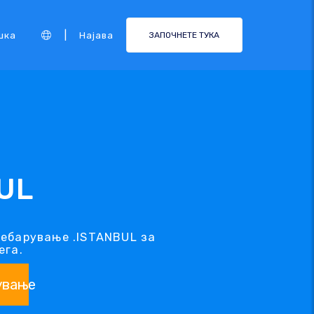
|
шка
Најава
ЗАПОЧНЕТЕ ТУКА
UL
ребарување .ISTANBUL за
ега.
ување