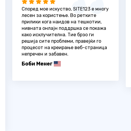
Според мое искуство, SITE123 е многу
лесен за користење. Во ретките
прилики кога наидов на тешкотии,
нивната онлајн поддршка се покажа
како исклучителна. Тие брзо ги
решија сите проблеми, правејќи го
процесот на креирање веб-страница
непречен и забавен.
Боби Менег