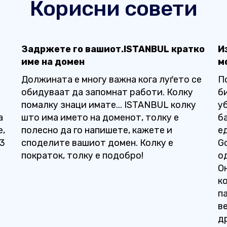
Корисни совети
Задржете го вашиот.ISTANBUL кратко
И
име на домен
м
Должината е многу важна кога луѓето се
П
обидуваат да запомнат работи. Колку
б
помалку знаци имате... ISTANBUL колку
у
а
што има името на доменот, толку е
б
е,
полесно да го напишете, кажете и
е
23
споделите вашиот домен. Колку е
G
пократок, толку е подобро!
о
О
к
па
в
д