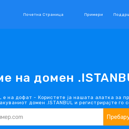
Почетна Страница
Примери
Поддр
ме на домен .ISTANB
 е на дофат - Користете ја нашата алатка за п
акуваниот домен .ISTANBUL и регистрирајте го с
Пребар