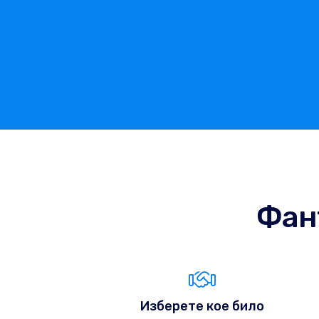
Фан
Изберете кое било