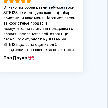
Откако испробав разни веб-креатори,
SITE123 се издвојува како најдобар за
почетници како мене. Неговиот лесен
за користење процес и
исклучителната онлајн поддршка го
прават креирањето веб-страници
лесно. Со сигурност му давам на
SITE123 целосна оценка од 5
ѕвездички - совршен е за почетници.
Пол Даунс