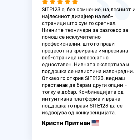
SITE123 е, без сомнение, најлесниот и
најлесниот дизајнер на веб-
страници што сум го сретнал.
Нивните техничари за разговор за
помош се исклучително
професионални, што го прави
процесот на креирање импресивна
веб-страница неверојатно
едноставен. Нивната експертиза и
поддршка се навистина извонредни.
Откако го открив SITE123, веднаш
престанав да барам други опции -
толку е добар. Комбинацијата од
интуитивна платформа и врвна
поддршка го прави SITE123 да се
издвојува од конкуренцијата.
Кристи Притман