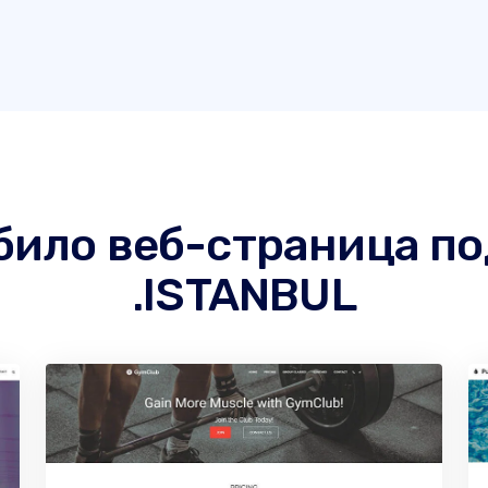
 било веб-страница п
.ISTANBUL