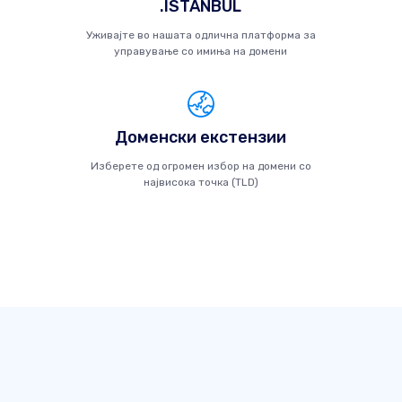
.ISTANBUL
Уживајте во нашата одлична платформа за
управување со имиња на домени
Доменски екстензии
Изберете од огромен избор на домени со
највисока точка (TLD)