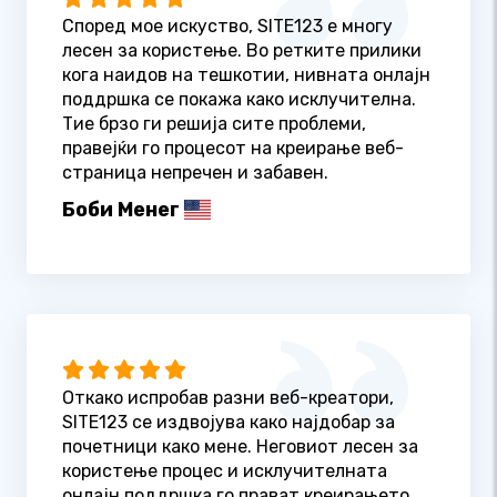
Според мое искуство, SITE123 е многу
лесен за користење. Во ретките прилики
кога наидов на тешкотии, нивната онлајн
поддршка се покажа како исклучителна.
Тие брзо ги решија сите проблеми,
правејќи го процесот на креирање веб-
страница непречен и забавен.
Боби Менег
Откако испробав разни веб-креатори,
SITE123 се издвојува како најдобар за
почетници како мене. Неговиот лесен за
користење процес и исклучителната
онлајн поддршка го прават креирањето