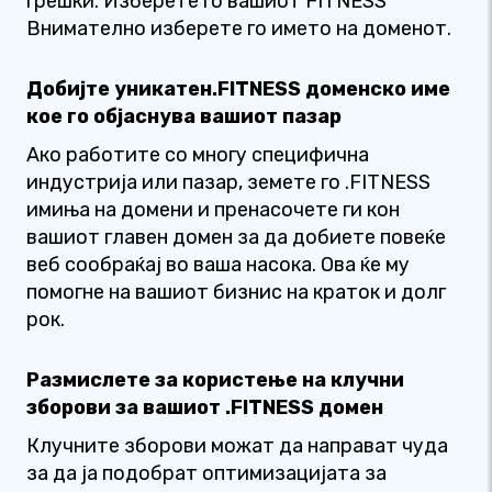
грешки. Изберете го вашиот FITNESS
Внимателно изберете го името на доменот.
Добијте уникатен.FITNESS доменско име
кое го објаснува вашиот пазар
Ако работите со многу специфична
индустрија или пазар, земете го .FITNESS
имиња на домени и пренасочете ги кон
вашиот главен домен за да добиете повеќе
веб сообраќај во ваша насока. Ова ќе му
помогне на вашиот бизнис на краток и долг
рок.
Размислете за користење на клучни
зборови за вашиот .FITNESS домен
Клучните зборови можат да направат чуда
за да ја подобрат оптимизацијата за