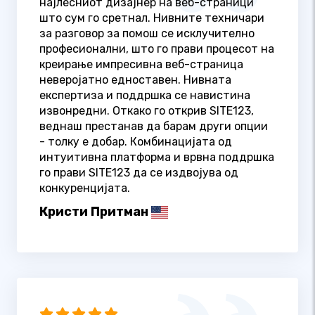
најлесниот дизајнер на веб-страници
што сум го сретнал. Нивните техничари
за разговор за помош се исклучително
професионални, што го прави процесот на
креирање импресивна веб-страница
неверојатно едноставен. Нивната
експертиза и поддршка се навистина
извонредни. Откако го открив SITE123,
веднаш престанав да барам други опции
- толку е добар. Комбинацијата од
интуитивна платформа и врвна поддршка
го прави SITE123 да се издвојува од
конкуренцијата.
Кристи Притман