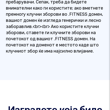
пребарувачи. Сепак, треба да бидете
внимателни како ги користите; ако вметнете
премногу клучни зборови во .FITNESS домен,
вашиот домен ќе изгледа генерички и лесно
заборавлив.<br><br> Ако користите клучни
зборови, ставете ги клучните зборови на
почетокот од вашиот .FITNESS домен. На
почетокот на доменот е местото каде што
клучниот збор ќе има најсилно влијание.
Изградете која било