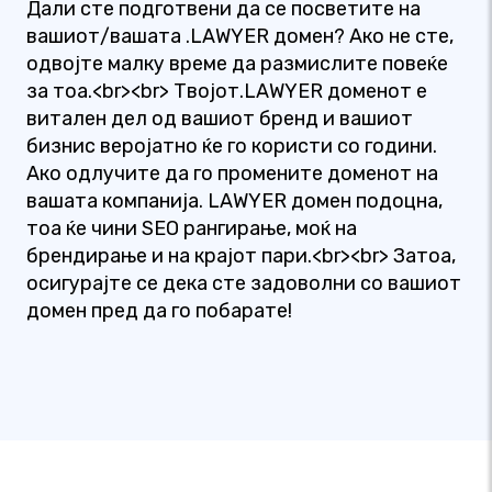
Дали сте подготвени да се посветите на
вашиот/вашата .LAWYER домен? Ако не сте,
одвојте малку време да размислите повеќе
за тоа.<br><br> Твојот.LAWYER доменот е
витален дел од вашиот бренд и вашиот
бизнис веројатно ќе го користи со години.
Ако одлучите да го промените доменот на
вашата компанија. LAWYER домен подоцна,
тоа ќе чини SEO рангирање, моќ на
брендирање и на крајот пари.<br><br> Затоа,
осигурајте се дека сте задоволни со вашиот
домен пред да го побарате!