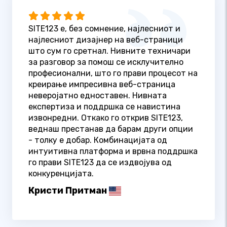
SITE123 е, без сомнение, најлесниот и
најлесниот дизајнер на веб-страници
што сум го сретнал. Нивните техничари
за разговор за помош се исклучително
професионални, што го прави процесот на
креирање импресивна веб-страница
неверојатно едноставен. Нивната
експертиза и поддршка се навистина
извонредни. Откако го открив SITE123,
веднаш престанав да барам други опции
- толку е добар. Комбинацијата од
интуитивна платформа и врвна поддршка
го прави SITE123 да се издвојува од
конкуренцијата.
Кристи Притман