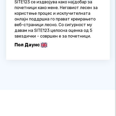
SITE123 се издвојува како најдобар за
почетници како мене. Неговиот лесен за
користење процес и исклучителната
онлајн поддршка го прават креирањето
веб-страници лесно. Со сигурност му
давам на SITE123 целосна оценка од 5
ѕвездички - совршен е за почетници.
Пол Даунс