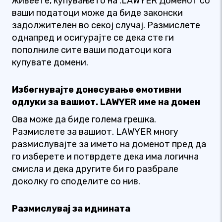
живеете, купувањето на .LAWYER Доменот со
ваши податоци може да биде законски
задолжителен во секој случај. Размислете
однапред и осигурајте се дека сте ги
пополниле сите ваши податоци кога
купувате домени.
Избегнувајте донесување емотивни
одлуки за вашиот. LAWYER име на домен
Ова може да биде голема грешка.
Размислете за вашиот. LAWYER многу
размислувајте за името на доменот пред да
го изберете и потврдете дека има логична
смисла и дека другите би го разбрале
доколку го споделите со нив.
Размислувај за иднината