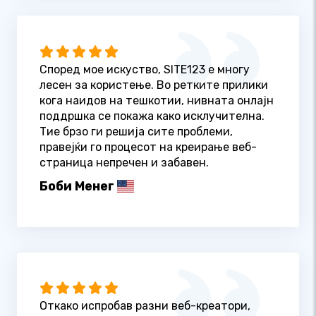
Според мое искуство, SITE123 е многу
лесен за користење. Во ретките прилики
кога наидов на тешкотии, нивната онлајн
поддршка се покажа како исклучителна.
Тие брзо ги решија сите проблеми,
правејќи го процесот на креирање веб-
страница непречен и забавен.
Боби Менег
Откако испробав разни веб-креатори,