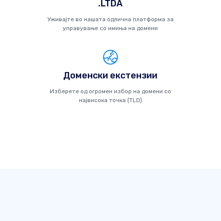
.LTDA
Уживајте во нашата одлична платформа за
управување со имиња на домени
Доменски екстензии
Изберете од огромен избор на домени со
највисока точка (TLD)