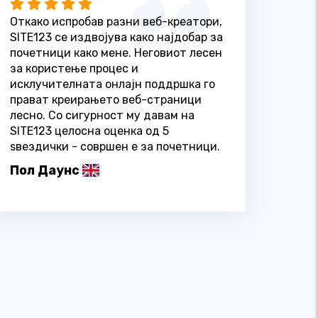
Откако испробав разни веб-креатори,
SITE123 се издвојува како најдобар за
почетници како мене. Неговиот лесен
за користење процес и
исклучителната онлајн поддршка го
прават креирањето веб-страници
лесно. Со сигурност му давам на
SITE123 целосна оценка од 5
ѕвездички - совршен е за почетници.
Пол Даунс