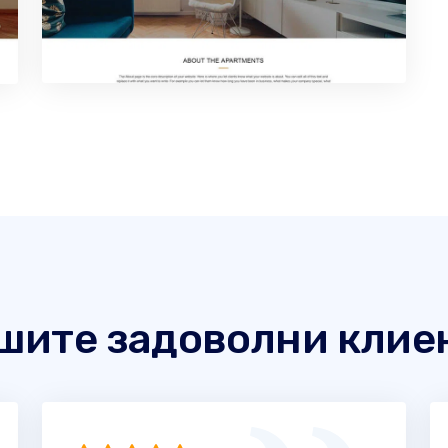
шите задоволни клие