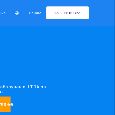
|
шка
Најава
ЗАПОЧНЕТЕ ТУКА
ребарување .LTDA за
а.
ување