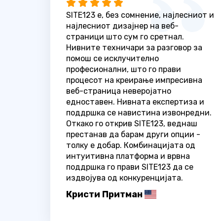
SITE123 е, без сомнение, најлесниот и
најлесниот дизајнер на веб-
страници што сум го сретнал.
Нивните техничари за разговор за
помош се исклучително
професионални, што го прави
процесот на креирање импресивна
веб-страница неверојатно
едноставен. Нивната експертиза и
поддршка се навистина извонредни.
Откако го открив SITE123, веднаш
престанав да барам други опции -
толку е добар. Комбинацијата од
интуитивна платформа и врвна
поддршка го прави SITE123 да се
издвојува од конкуренцијата.
Кристи Притман