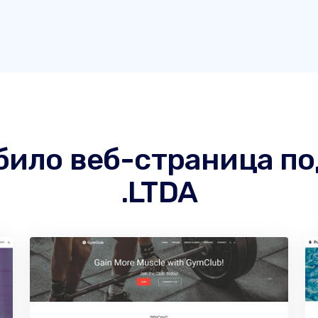
 било веб-страница п
.LTDA