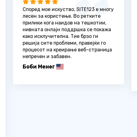
Според мое искуство, SITE123 е многу
лесен за користење. Во ретките
прилики кога наидов на тешкотии,
нивната онлајн поддршка се покажа
како исклучителна. Тие брзо ги
решија сите проблеми, правејќи го
процесот на креирање веб-страница
непречен и забавен.
Боби Менег