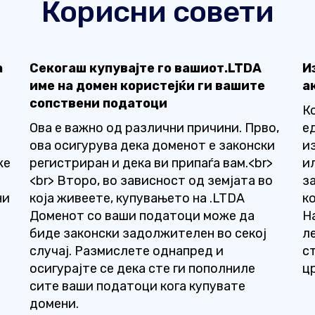
Корисни совети
а
Секогаш купувајте го вашиот.LTDA
И
име на домен користејќи ги вашите
а
сопствени податоци
К
Ова е важно од различни причини. Прво,
е
ова осигурува дека доменот е законски
и
же
регистриран и дека ви припаѓа вам.<br>
и
<br> Второ, во зависност од земјата во
з
ни
која живеете, купувањето на .LTDA
к
Доменот со ваши податоци може да
Н
биде законски задолжителен во секој
л
случај. Размислете однапред и
с
осигурајте се дека сте ги пополниле
ц
сите ваши податоци кога купувате
домени.