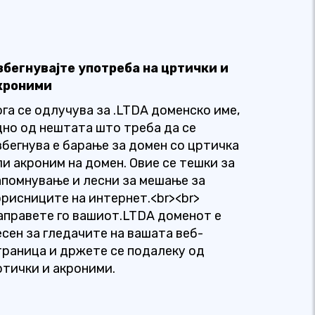
збегнувајте употреба на цртички и
кроними
ога се одлучува за .LTDA доменско име,
дно од нештата што треба да се
збегнува е барање за домен со цртичка
ли акроним на домен. Овие се тешки за
апомнување и лесни за мешање за
орисниците на интернет.<br><br>
аправете го вашиот.LTDA доменот е
есен за гледачите на вашата веб-
траница и држете се подалеку од
ртички и акроними.