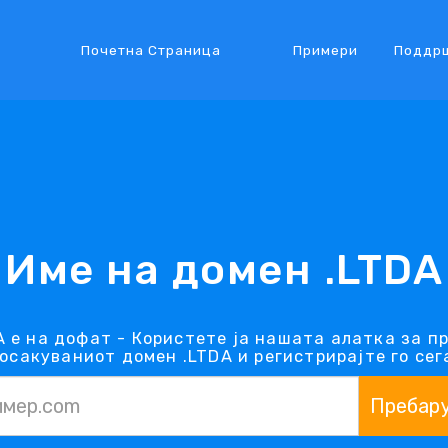
Почетна Страница
Примери
Поддр
Име на домен .LTDA
 е на дофат - Користете ја нашата алатка за п
осакуваниот домен .LTDA и регистрирајте го сег
Пребар