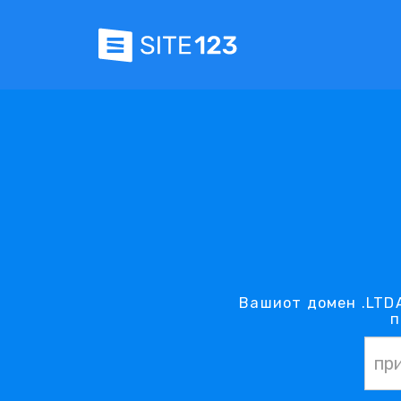
Вашиот домен .LTDA
п