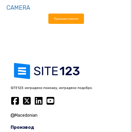
CAMERA
Прикажи повеќе
SITE123: изградено поинаку, изградено подобро.
Macedonian
Производ