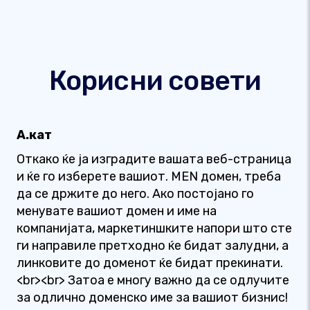
Корисни совети
А.кат
Откако ќе ја изградите вашата веб-страница
и ќе го изберете вашиот. MEN домен, треба
да се држите до него. Ако постојано го
менувате вашиот домен и име на
компанијата, маркетиншките напори што сте
ги направиле претходно ќе бидат залудни, а
линковите до доменот ќе бидат прекинати.
<br><br> Затоа е многу важно да се одлучите
за одлично доменско име за вашиот бизнис!