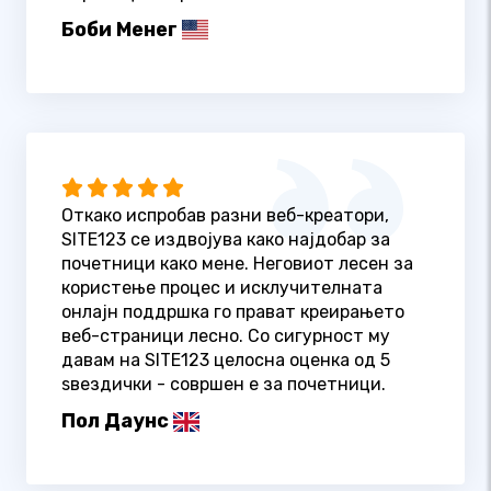
Боби Менег
Откако испробав разни веб-креатори,
SITE123 се издвојува како најдобар за
почетници како мене. Неговиот лесен за
користење процес и исклучителната
онлајн поддршка го прават креирањето
веб-страници лесно. Со сигурност му
давам на SITE123 целосна оценка од 5
ѕвездички - совршен е за почетници.
Пол Даунс