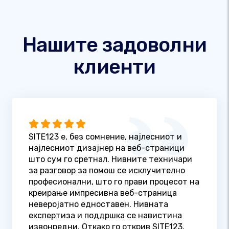
Нашите задоволни
клиенти
SITE123 е, без сомнение, најлесниот и
најлесниот дизајнер на веб-страници
што сум го сретнал. Нивните техничари
за разговор за помош се исклучително
професионални, што го прави процесот на
креирање импресивна веб-страница
неверојатно едноставен. Нивната
експертиза и поддршка се навистина
извонредни. Откако го открив SITE123,