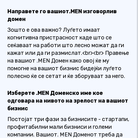
Направете го вашиот.MEN изговорлив
домен
Зошто е ова важно? Луѓето имаат
когнитивна пристрасност каде што се
сеќаваат на работи што лесно можат да ги
кажат или да ги размислат.<br><br> Правење
на вашиот .MEN Домен како овој ќе му
помогне на вашиот бизнис бидејќи луѓето
полесно ќе се сетат и ќе зборуваат за него.
Изберете .MEN Доменско име кое
одговара на нивото на зрелост на вашиот
бизнис
Постојат три фази за бизнисите - стартапи,
профитабилни мали бизниси и големи
компании. Вашиот. MEN Доменот треба да