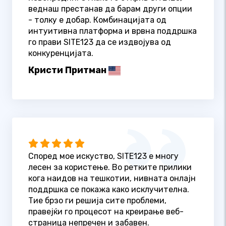
веднаш престанав да барам други опции
- толку е добар. Комбинацијата од
интуитивна платформа и врвна поддршка
го прави SITE123 да се издвојува од
конкуренцијата.
Кристи Притман
Според мое искуство, SITE123 е многу
лесен за користење. Во ретките прилики
кога наидов на тешкотии, нивната онлајн
поддршка се покажа како исклучителна.
Тие брзо ги решија сите проблеми,
правејќи го процесот на креирање веб-
страница непречен и забавен.