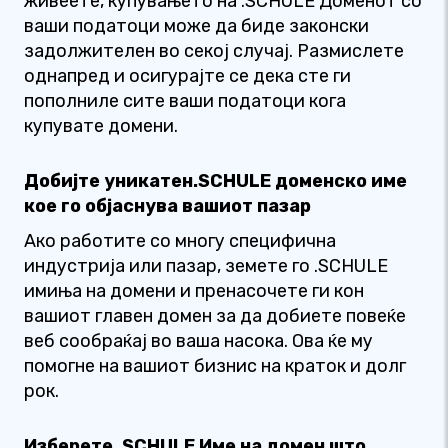
живеете, купувањето на .SCHULE Доменот со
ваши податоци може да биде законски
задолжителен во секој случај. Размислете
однапред и осигурајте се дека сте ги
пополниле сите ваши податоци кога
купувате домени.
Добијте уникатен.SCHULE доменско име
кое го објаснува вашиот пазар
Ако работите со многу специфична
индустрија или пазар, земете го .SCHULE
имиња на домени и пренасочете ги кон
вашиот главен домен за да добиете повеќе
веб сообраќај во ваша насока. Ова ќе му
помогне на вашиот бизнис на краток и долг
рок.
Изберете .SCHULE Име на домен што