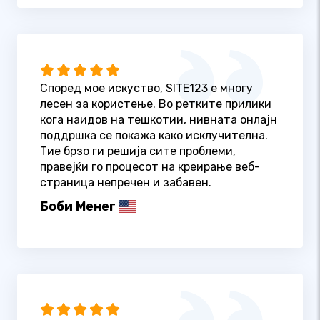
Според мое искуство, SITE123 е многу
лесен за користење. Во ретките прилики
кога наидов на тешкотии, нивната онлајн
поддршка се покажа како исклучителна.
Тие брзо ги решија сите проблеми,
правејќи го процесот на креирање веб-
страница непречен и забавен.
Боби Менег