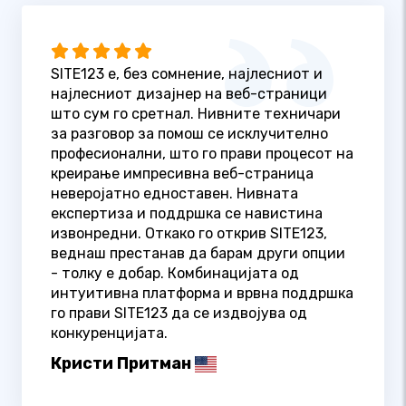
SITE123 е, без сомнение, најлесниот и
најлесниот дизајнер на веб-страници
што сум го сретнал. Нивните техничари
за разговор за помош се исклучително
професионални, што го прави процесот на
креирање импресивна веб-страница
неверојатно едноставен. Нивната
експертиза и поддршка се навистина
извонредни. Откако го открив SITE123,
веднаш престанав да барам други опции
- толку е добар. Комбинацијата од
интуитивна платформа и врвна поддршка
го прави SITE123 да се издвојува од
конкуренцијата.
Кристи Притман