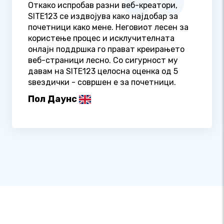
Откако испробав разни веб-креатори,
SITE123 се издвојува како најдобар за
почетници како мене. Неговиот лесен за
користење процес и исклучителната
онлајн поддршка го прават креирањето
веб-страници лесно. Со сигурност му
давам на SITE123 целосна оценка од 5
ѕвездички - совршен е за почетници.
Пол Даунс