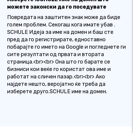
можете законски да го поседувате
Повредата на заштитен знак може да биде
голем проблем. Секогаш кога имате убав .
SCHULE Идеја за име на домен и баш сте
пред да го регистрирате, едноставно
побарајте го името на Google и погледнете ги
сите резултати од првата и втората
страница.<br><br> Она што го барате се
бизниси кои веќе го користат ова име и
работат на сличен пазар.<br><br> Ако
најдете нешто, веројатно ќе треба да
изберете друго.SCHULE име на домен.