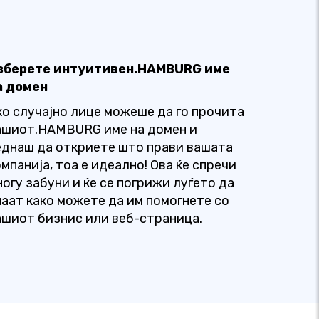
зберете интуитивен.HAMBURG име
а домен
ко случајно лице можеше да го прочита
ашиот.HAMBURG име на домен и
еднаш да откриете што прави вашата
мпанија, тоа е идеално! Ова ќе спречи
ногу забуни и ќе се погрижи луѓето да
наат како можете да им помогнете со
ашиот бизнис или веб-страница.