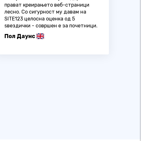
прават креирањето веб-страници
лесно. Со сигурност му давам на
SITE123 целосна оценка од 5
ѕвездички - совршен е за почетници.
Пол Даунс