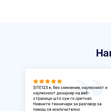
На
SITE123 е, без сомнение, најлесниот и
најлесниот дизајнер на веб-
страници што сум го сретнал.
Нивните техничари за разговор за
помош се исклучително