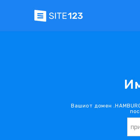
И
Вашиот домен .HAMBURG
пос