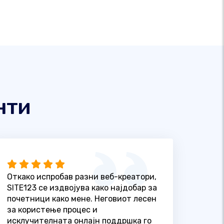
нти
Откако испробав разни веб-креатори,
SITE123 се издвојува како најдобар за
почетници како мене. Неговиот лесен
за користење процес и
исклучителната онлајн поддршка го