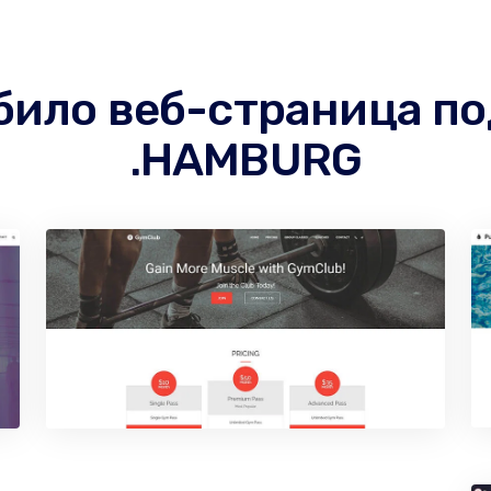
 било веб-страница п
.HAMBURG