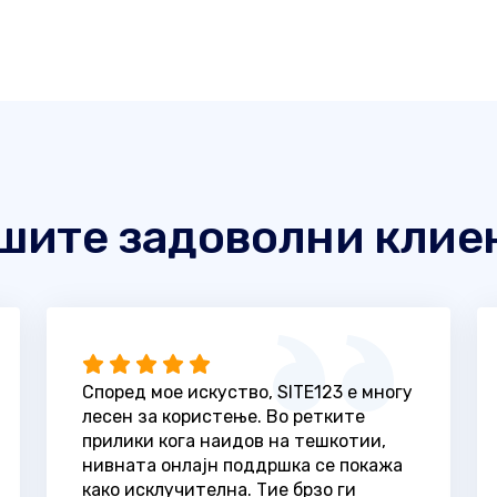
шите задоволни клие
Според мое искуство, SITE123 е многу
лесен за користење. Во ретките
прилики кога наидов на тешкотии,
нивната онлајн поддршка се покажа
како исклучителна. Тие брзо ги