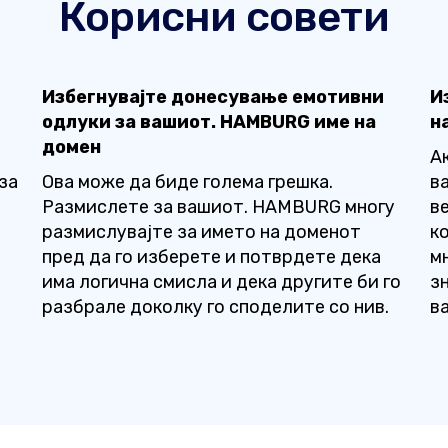
Корисни совети
Избегнувајте донесување емотивни
И
одлуки за вашиот. HAMBURG име на
н
домен
А
за
Ова може да биде голема грешка.
в
Размислете за вашиот. HAMBURG многу
в
размислувајте за името на доменот
ко
пред да го изберете и потврдете дека
м
има логична смисла и дека другите би го
з
разбрале доколку го споделите со нив.
в