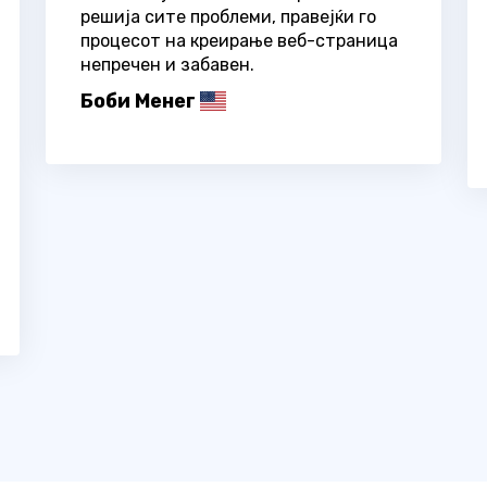
решија сите проблеми, правејќи го
процесот на креирање веб-страница
непречен и забавен.
Боби Менег