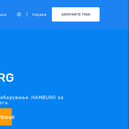
|
шка
Најава
ЗАПОЧНЕТЕ ТУКА
RG
ребарување .HAMBURG за
ега.
ување