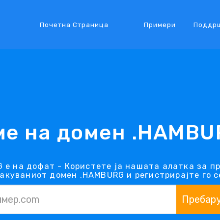
Почетна Страница
Примери
Поддр
ме на домен .HAMBU
 е на дофат - Користете ја нашата алатка за п
акуваниот домен .HAMBURG и регистрирајте го с
Пребар