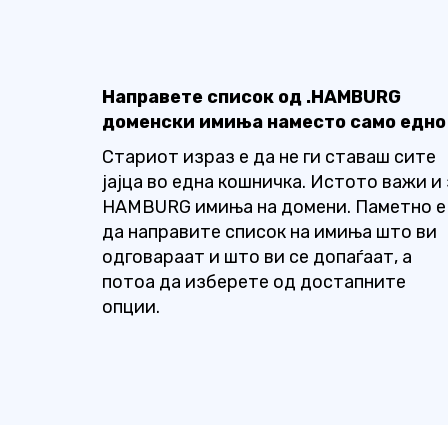
Направете список од .HAMBURG
доменски имиња наместо само едно
Стариот израз е да не ги ставаш сите
јајца во една кошничка. Истото важи и 
HAMBURG имиња на домени. Паметно е
да направите список на имиња што ви
одговараат и што ви се допаѓаат, а
потоа да изберете од достапните
опции.