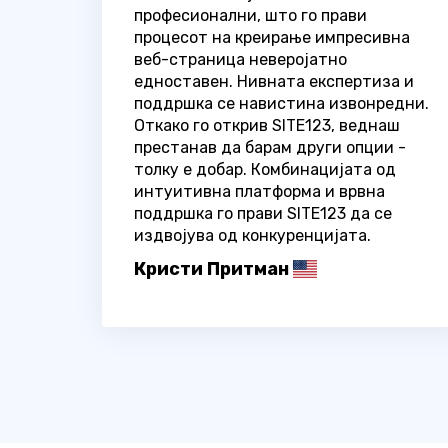
професионални, што го прави
процесот на креирање импресивна
веб-страница неверојатно
едноставен. Нивната експертиза и
поддршка се навистина извонредни.
Откако го открив SITE123, веднаш
престанав да барам други опции -
толку е добар. Комбинацијата од
интуитивна платформа и врвна
поддршка го прави SITE123 да се
издвојува од конкуренцијата.
Кристи Притман