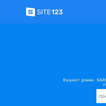
Вашиот домен .SARL
п