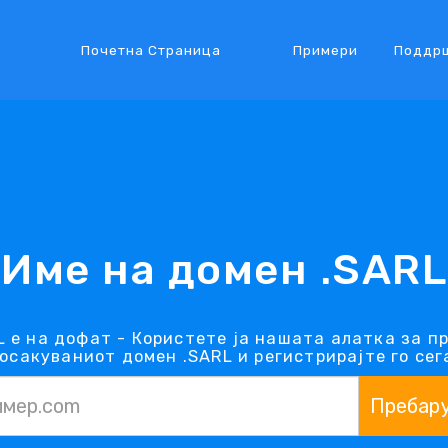
Почетна Страница
Примери
Поддр
Име на домен .SARL
 е на дофат - Користете ја нашата алатка за п
осакуваниот домен .SARL и регистрирајте го сег
Пребар