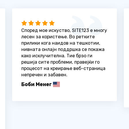
Според мое искуство, SITE123 е многу
лесен за користење. Во ретките
прилики кога наидов на тешкотии,
нивната онлајн поддршка се покажа
како исклучителна. Тие брзо ги
решија сите проблеми, правејќи го
процесот на креирање веб-страница
непречен и забавен.
Боби Менег