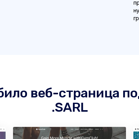
п
ну
г
 било веб-страница п
.SARL