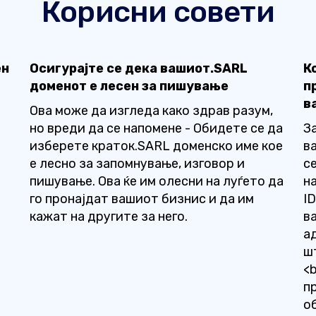
Корисни совети
ен
Осигурајте се дека вашиот.SARL
К
доменот е лесен за пишување
п
в
Ова може да изгледа како здрав разум,
но вреди да се напомене - Обидете се да
З
изберете краток.SARL доменско име кое
в
е лесно за запомнување, изговор и
с
пишување. Ова ќе им олесни на луѓето да
н
го пронајдат вашиот бизнис и да им
I
кажат на другите за него.
в
а
ш
<
п
о