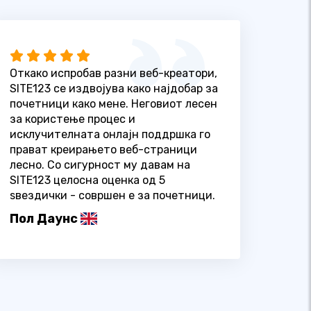
Откако испробав разни веб-креатори,
SITE123 се издвојува како најдобар за
почетници како мене. Неговиот лесен
за користење процес и
исклучителната онлајн поддршка го
прават креирањето веб-страници
лесно. Со сигурност му давам на
SITE123 целосна оценка од 5
ѕвездички - совршен е за почетници.
Пол Даунс