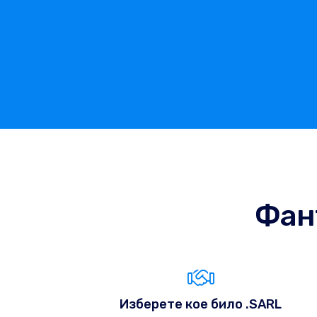
Фан
Изберете кое било .SARL