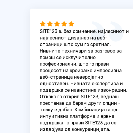
SITE123 е, без сомнение, најлесниот и
најлесниот дизајнер на веб-
страници што сум го сретнал.
Нивните техничари за разговор за
помош се исклучително
професионални, што го прави
процесот на креирање импресивна
веб-страница неверојатно
едноставен. Нивната експертиза и
поддршка се навистина извонредни.
Откако го открив SITE123, веднаш
престанав да барам други опции -
толку е добар. Комбинацијата од
интуитивна платформа и врвна
поддршка го прави SITE123 да се
издвојува од конкуренцијата.