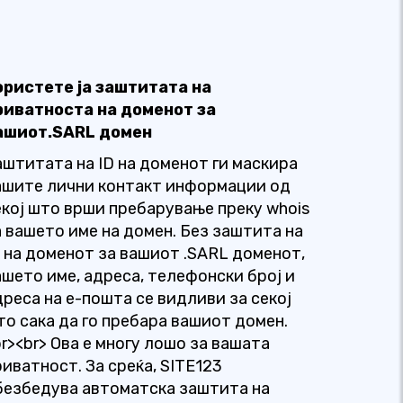
ористете ја заштитата на
риватноста на доменот за
ашиот.SARL домен
аштитата на ID на доменот ги маскира
ашите лични контакт информации од
екој што врши пребарување преку whois
а вашето име на домен. Без заштита на
D на доменот за вашиот .SARL доменот,
ашето име, адреса, телефонски број и
дреса на е-пошта се видливи за секој
то сака да го пребара вашиот домен.
br><br> Ова е многу лошо за вашата
риватност. За среќа, SITE123
безбедува автоматска заштита на