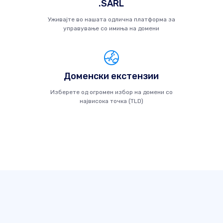
.SARL
Уживајте во нашата одлична платформа за
управување со имиња на домени
Доменски екстензии
Изберете од огромен избор на домени со
највисока точка (TLD)