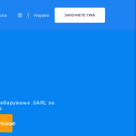
|
шка
Најава
ЗАПОЧНЕТЕ ТУКА
ребарување .SARL за
а.
ување