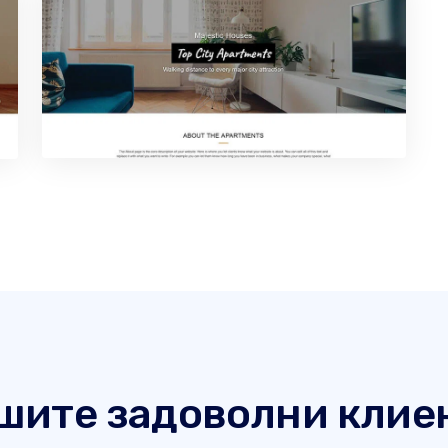
шите задоволни клие