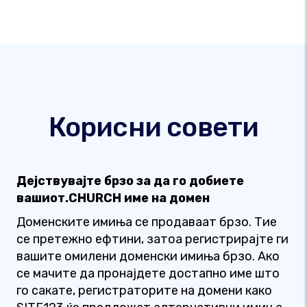
Корисни совети
Дејствувајте брзо за да го добиете
вашиот.CHURCH име на домен
Доменските имиња се продаваат брзо. Тие
се претежно ефтини, затоа регистрирајте ги
вашите омилени доменски имиња брзо. Ако
се мачите да пронајдете достапно име што
го сакате, регистраторите на домени како