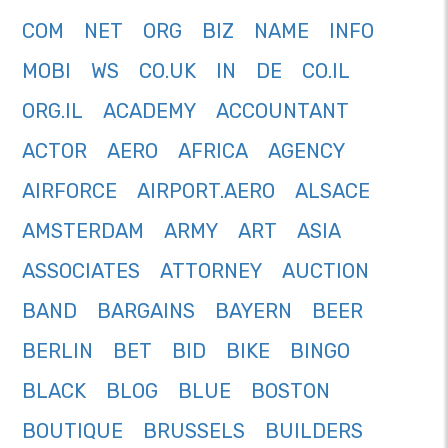
COM
NET
ORG
BIZ
NAME
INFO
MOBI
WS
CO.UK
IN
DE
CO.IL
ORG.IL
ACADEMY
ACCOUNTANT
ACTOR
AERO
AFRICA
AGENCY
AIRFORCE
AIRPORT.AERO
ALSACE
AMSTERDAM
ARMY
ART
ASIA
ASSOCIATES
ATTORNEY
AUCTION
BAND
BARGAINS
BAYERN
BEER
BERLIN
BET
BID
BIKE
BINGO
BLACK
BLOG
BLUE
BOSTON
BOUTIQUE
BRUSSELS
BUILDERS