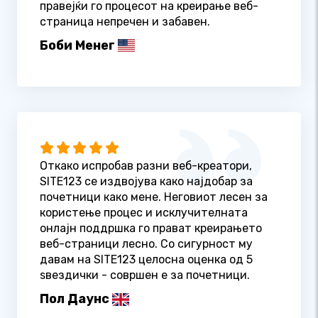
правејќи го процесот на креирање веб-
страница непречен и забавен.
Боби Менег
Откако испробав разни веб-креатори,
SITE123 се издвојува како најдобар за
почетници како мене. Неговиот лесен за
користење процес и исклучителната
онлајн поддршка го прават креирањето
веб-страници лесно. Со сигурност му
давам на SITE123 целосна оценка од 5
ѕвездички - совршен е за почетници.
Пол Даунс