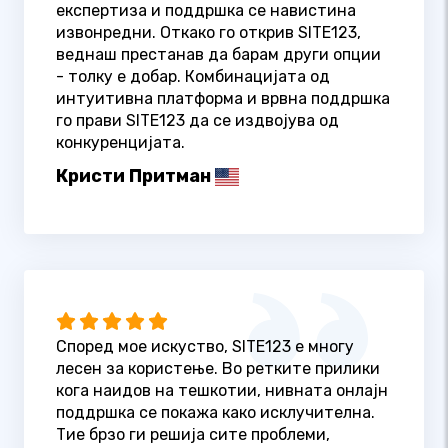
експертиза и поддршка се навистина
извонредни. Откако го открив SITE123,
веднаш престанав да барам други опции
- толку е добар. Комбинацијата од
интуитивна платформа и врвна поддршка
го прави SITE123 да се издвојува од
конкуренцијата.
Кристи Притман
Според мое искуство, SITE123 е многу
лесен за користење. Во ретките прилики
кога наидов на тешкотии, нивната онлајн
поддршка се покажа како исклучителна.
Тие брзо ги решија сите проблеми,