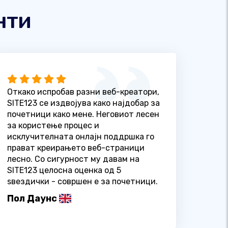
нти
Откако испробав разни веб-креатори,
SITE123 се издвојува како најдобар за
почетници како мене. Неговиот лесен
за користење процес и
исклучителната онлајн поддршка го
прават креирањето веб-страници
лесно. Со сигурност му давам на
SITE123 целосна оценка од 5
ѕвездички - совршен е за почетници.
Пол Даунс