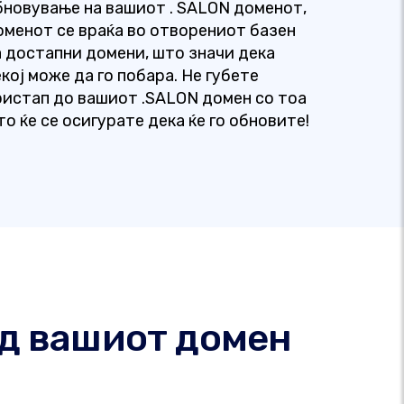
бновување на вашиот . SALON доменот,
оменот се враќа во отворениот базен
а достапни домени, што значи дека
кој може да го побара. Не губете
ристап до вашиот .SALON домен со тоа
то ќе се осигурате дека ќе го обновите!
од вашиот домен