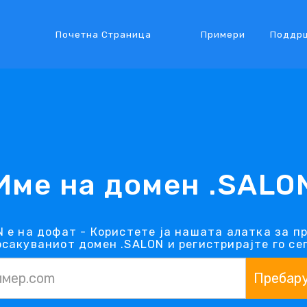
Почетна Страница
Примери
Поддр
Име на домен .SALO
 е на дофат - Користете ја нашата алатка за п
осакуваниот домен .SALON и регистрирајте го сег
Пребар