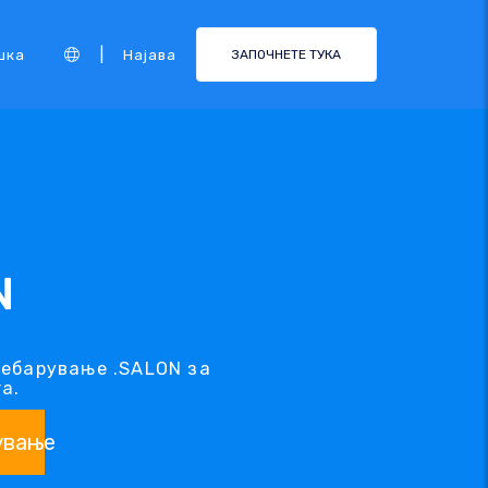
|
шка
Најава
ЗАПОЧНЕТЕ ТУКА
N
ребарување .SALON за
а.
ување