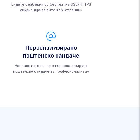
Бидете безбедни со бесплатна SSL/HTTPS
енкрипција за сите веб-страници
Персонализирано
поштенско сандаче
Направете го вашето персонализирано
поштенско сандаче за професионализам