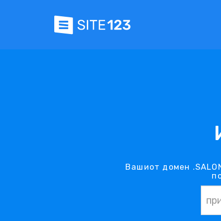
Вашиот домен .SALON
п