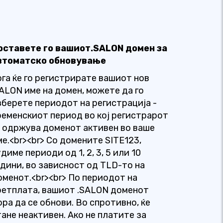
оставете го вашиот.SALON домен за
втоматско обновување
ога ќе го регистрирате вашиот нов
SALON име на домен, можете да го
зберете периодот на регистрација -
ременскиот период во кој регистрарот
о одржува доменот активен во ваше
ме.<br><br> Со домените SITE123,
диме периоди од 1, 2, 3, 5 или 10
одини, во зависност од TLD-то на
оменот.<br><br> По периодот на
ретплата, вашиот .SALON доменот
ора да се обнови. Во спротивно, ќе
тане неактивен. Ако не платите за