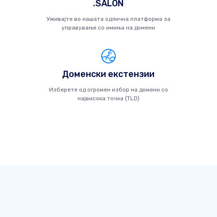
.SALON
Уживајте во нашата одлична платформа за
управување со имиња на домени
Доменски екстензии
Изберете од огромен избор на домени со
највисока точка (TLD)