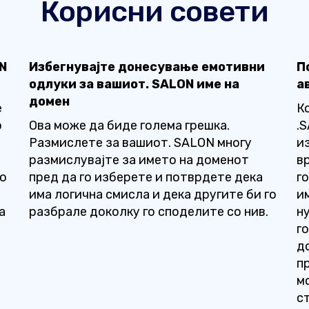
Корисни совети
N
Избегнувајте донесување емотивни
П
одлуки за вашиот. SALON име на
а
домен
е
К
о
Ова може да биде голема грешка.
.
Размислете за вашиот. SALON многу
и
размислувајте за името на доменот
в
го
пред да го изберете и потврдете дека
г
има логична смисла и дека другите би го
и
а
разбрале доколку го споделите со нив.
ну
г
д
п
м
с