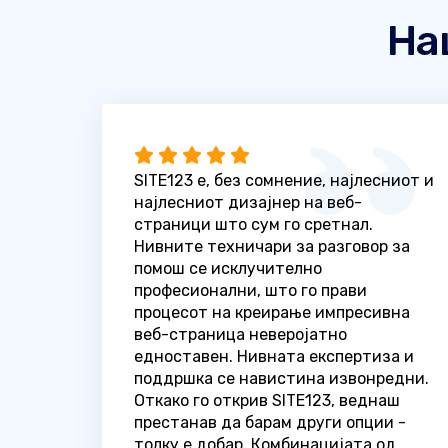
На
SITE123 е, без сомнение, најлесниот и
најлесниот дизајнер на веб-
страници што сум го сретнал.
Нивните техничари за разговор за
помош се исклучително
професионални, што го прави
процесот на креирање импресивна
веб-страница неверојатно
едноставен. Нивната експертиза и
поддршка се навистина извонредни.
Откако го открив SITE123, веднаш
престанав да барам други опции -
толку е добар. Комбинацијата од