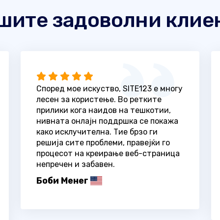
шите задоволни клие
Според мое искуство, SITE123 е многу
лесен за користење. Во ретките
прилики кога наидов на тешкотии,
нивната онлајн поддршка се покажа
како исклучителна. Тие брзо ги
решија сите проблеми, правејќи го
процесот на креирање веб-страница
непречен и забавен.
Боби Менег