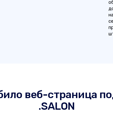
о
д
н
се
п
ш
 било веб-страница п
.SALON