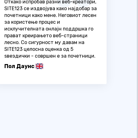
Откако испробав разни веб-креатори,
SITE123 се издвојува како најдобар за
почетници како мене. Неговиот лесен
за користење процес и
исклучителната онлајн поддршка го
прават креирањето веб-страници
лесно. Со сигурност му давам на
SITE123 целосна оценка од 5
ѕвездички - совршен е за почетници.
Пол Даунс