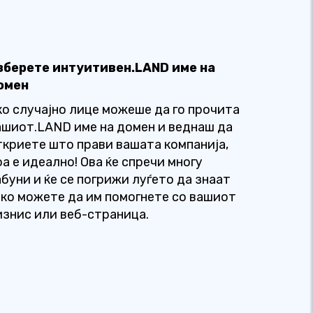
зберете интуитивен.LAND име на
омен
ко случајно лице можеше да го прочита
ашиот.LAND име на домен и веднаш да
ткриете што прави вашата компанија,
оа е идеално! Ова ќе спречи многу
абуни и ќе се погрижи луѓето да знаат
ако можете да им помогнете со вашиот
изнис или веб-страница.