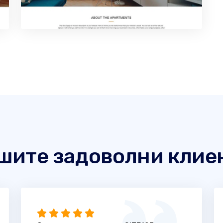
шите задоволни клие