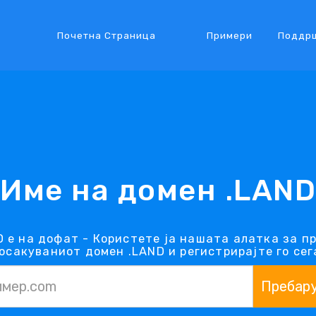
Почетна Страница
Примери
Поддр
Име на домен .LAND
 е на дофат - Користете ја нашата алатка за п
осакуваниот домен .LAND и регистрирајте го сег
Пребар