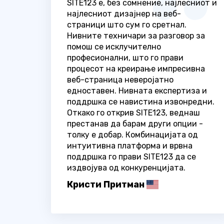
SITE123 е, без сомнение, најлесниот и
најлесниот дизајнер на веб-
страници што сум го сретнал.
Нивните техничари за разговор за
помош се исклучително
професионални, што го прави
процесот на креирање импресивна
веб-страница неверојатно
едноставен. Нивната експертиза и
поддршка се навистина извонредни.
Откако го открив SITE123, веднаш
престанав да барам други опции -
толку е добар. Комбинацијата од
интуитивна платформа и врвна
поддршка го прави SITE123 да се
издвојува од конкуренцијата.
Кристи Притман