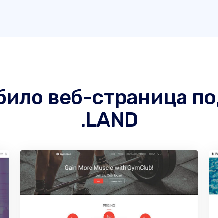
 било веб-страница п
.LAND