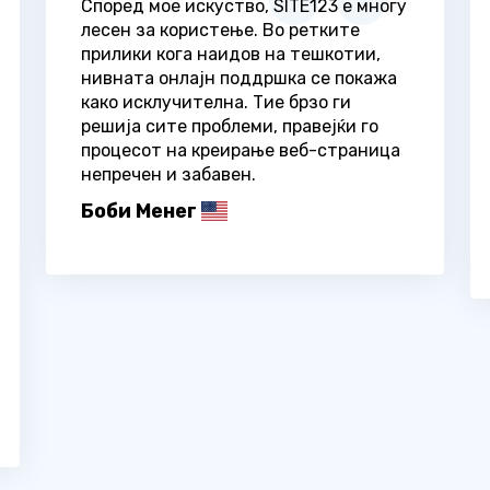
Според мое искуство, SITE123 е многу
лесен за користење. Во ретките
прилики кога наидов на тешкотии,
нивната онлајн поддршка се покажа
како исклучителна. Тие брзо ги
решија сите проблеми, правејќи го
процесот на креирање веб-страница
непречен и забавен.
Боби Менег