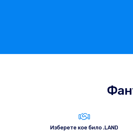
Фан
Изберете кое било .LAND