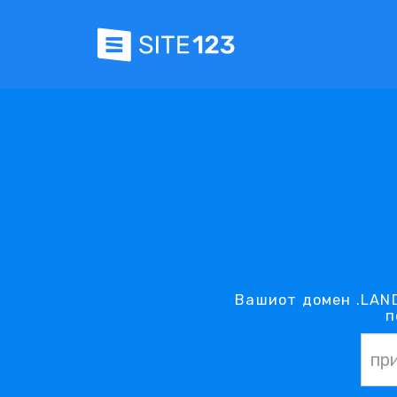
Вашиот домен .LAND
п