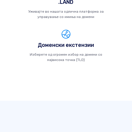
.LAND
Уживајте во нашата одлична платформа за
управување со имиња на домени
Доменски екстензии
Изберете од огромен избор на домени со
највисока точка (TLD)