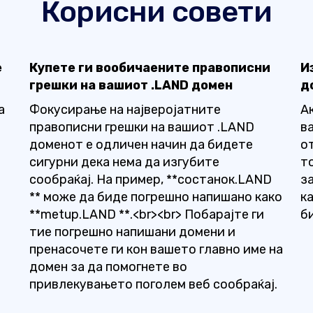
Корисни совети
е
Купете ги вообичаените правописни
И
грешки на вашиот .LAND домен
д
е
а
Фокусирање на најверојатните
А
правописни грешки на вашиот .LAND
в
доменот е одличен начин да бидете
о
сигурни дека нема да изгубите
т
сообраќај. На пример, **состанок.LAND
з
** може да биде погрешно напишано како
к
**metup.LAND **.<br><br> Побарајте ги
б
тие погрешно напишани домени и
пренасочете ги кон вашето главно име на
домен за да помогнете во
привлекувањето поголем веб сообраќај.