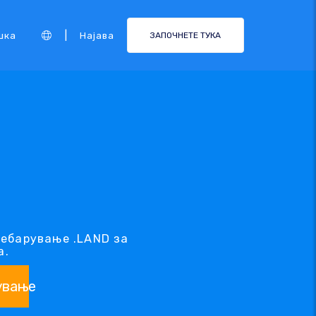
|
шка
Најава
ЗАПОЧНЕТЕ ТУКА
ребарување .LAND за
а.
ување