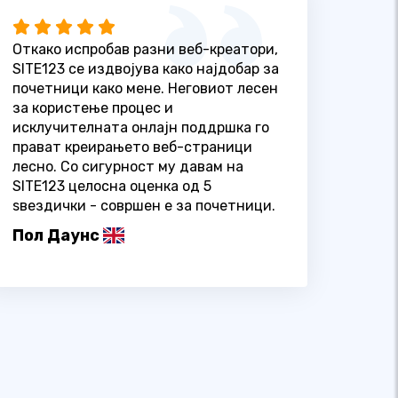
Откако испробав разни веб-креатори,
SITE123 се издвојува како најдобар за
почетници како мене. Неговиот лесен
за користење процес и
исклучителната онлајн поддршка го
прават креирањето веб-страници
лесно. Со сигурност му давам на
SITE123 целосна оценка од 5
ѕвездички - совршен е за почетници.
Пол Даунс