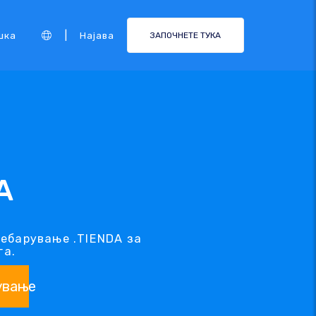
|
шка
Најава
ЗАПОЧНЕТЕ ТУКА
A
ребарување .TIENDA за
га.
ување