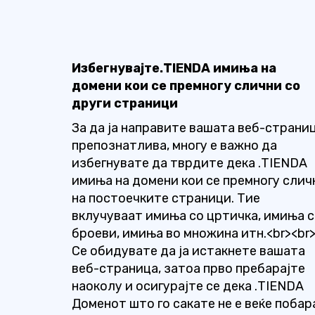
Избегнувајте.TIENDA имиња на
домени кои се премногу слични со
други страници
За да ја направите вашата веб-страни
препознатлива, многу е важно да
избегнувате да тврдите дека .TIENDA
имиња на домени кои се премногу слич
на постоечките страници. Тие
вклучуваат имиња со цртичка, имиња 
броеви, имиња во множина итн.<br><br
Се обидувате да ја истакнете вашата
веб-страница, затоа прво пребарајте
наоколу и осигурајте се дека .TIENDA
Доменот што го сакате не е веќе побар