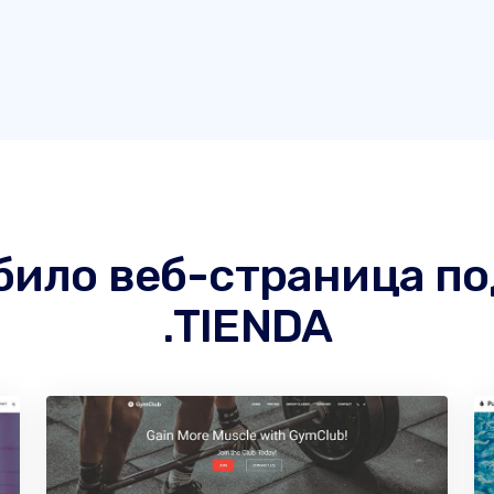
 било веб-страница п
.TIENDA