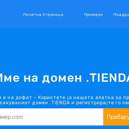
Почетна Страница
Примери
Поддр
Име на домен .TIEND
 е на дофат - Користете ја нашата алатка за п
сакуваниот домен .TIENDA и регистрирајте го се
Пребар