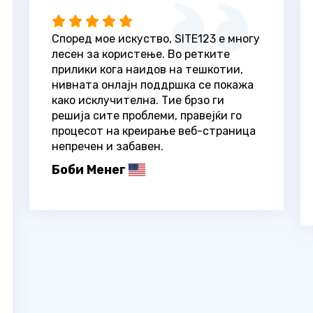
Според мое искуство, SITE123 е многу
лесен за користење. Во ретките
прилики кога наидов на тешкотии,
нивната онлајн поддршка се покажа
како исклучителна. Тие брзо ги
решија сите проблеми, правејќи го
процесот на креирање веб-страница
непречен и забавен.
Боби Менег