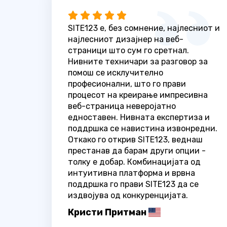
SITE123 е, без сомнение, најлесниот и
најлесниот дизајнер на веб-
страници што сум го сретнал.
Нивните техничари за разговор за
помош се исклучително
професионални, што го прави
процесот на креирање импресивна
веб-страница неверојатно
едноставен. Нивната експертиза и
поддршка се навистина извонредни.
Откако го открив SITE123, веднаш
престанав да барам други опции -
толку е добар. Комбинацијата од
интуитивна платформа и врвна
поддршка го прави SITE123 да се
издвојува од конкуренцијата.
Кристи Притман