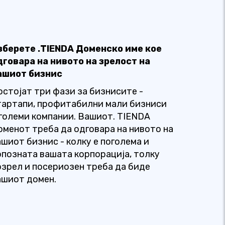
зберете .TIENDA Доменско име кое
дговара на нивото на зрелост на
ашиот бизнис
остојат три фази за бизнисите -
тартапи, профитабилни мали бизниси
 големи компании. Вашиот. TIENDA
оменот треба да одговара на нивото на
ашиот бизнис - колку е поголема и
опозната вашата корпорација, толку
озрел и посериозен треба да биде
ашиот домен.