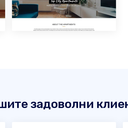
шите задоволни клие