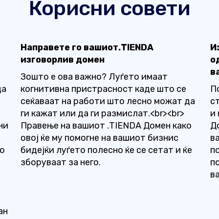
Корисни совети
Направете го вашиот.TIENDA
И
изговорлив домен
о
в
Зошто е ова важно? Луѓето имаат
ца
когнитивна пристрасност каде што се
П
сеќаваат на работи што лесно можат да
с
ги кажат или да ги размислат.<br><br>
и
ни
Правење на вашиот .TIENDA Домен како
Д
овој ќе му помогне на вашиот бизнис
в
со
бидејќи луѓето полесно ќе се сетат и ќе
п
>
зборуваат за него.
п
в
ан