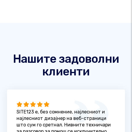
Нашите задоволни
клиенти
SITE123 е, без сомнение, најлесниот и
најлесниот дизајнер на веб-страници
што сум го сретнал. Нивните техничари
за разговор за помош се исклучително