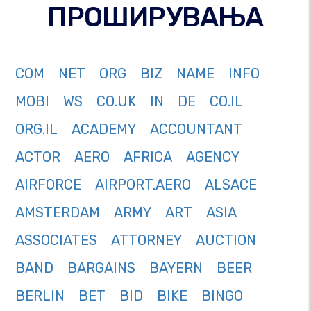
ПРОШИРУВАЊА
COM
NET
ORG
BIZ
NAME
INFO
MOBI
WS
CO.UK
IN
DE
CO.IL
ORG.IL
ACADEMY
ACCOUNTANT
ACTOR
AERO
AFRICA
AGENCY
AIRFORCE
AIRPORT.AERO
ALSACE
AMSTERDAM
ARMY
ART
ASIA
ASSOCIATES
ATTORNEY
AUCTION
BAND
BARGAINS
BAYERN
BEER
BERLIN
BET
BID
BIKE
BINGO