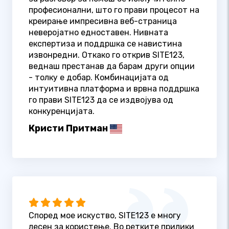
професионални, што го прави процесот на
креирање импресивна веб-страница
неверојатно едноставен. Нивната
експертиза и поддршка се навистина
извонредни. Откако го открив SITE123,
веднаш престанав да барам други опции
- толку е добар. Комбинацијата од
интуитивна платформа и врвна поддршка
го прави SITE123 да се издвојува од
конкуренцијата.
Кристи Притман
Според мое искуство, SITE123 е многу
лесен за користење. Во ретките прилики