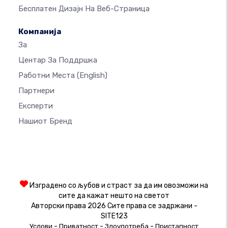
Бесплатен Дизајн На Веб-Страница
Компанија
За
Центар За Поддршка
Работни Места
(English)
Партнери
Експерти
Нашиот Бренд
Изградено со љубов и страст за да им овозможи на
сите да кажат нешто на светот
Авторски права 2026 Сите права се задржани -
SITE123
-
-
-
Услови
Приватност
Злоупотреба
Пристапност