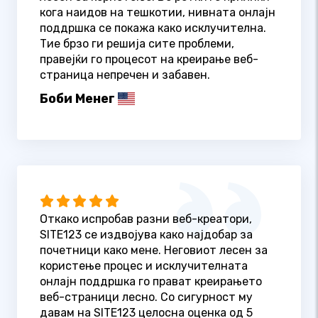
кога наидов на тешкотии, нивната онлајн
поддршка се покажа како исклучителна.
Тие брзо ги решија сите проблеми,
правејќи го процесот на креирање веб-
страница непречен и забавен.
Боби Менег
Откако испробав разни веб-креатори,
SITE123 се издвојува како најдобар за
почетници како мене. Неговиот лесен за
користење процес и исклучителната
онлајн поддршка го прават креирањето
веб-страници лесно. Со сигурност му
давам на SITE123 целосна оценка од 5