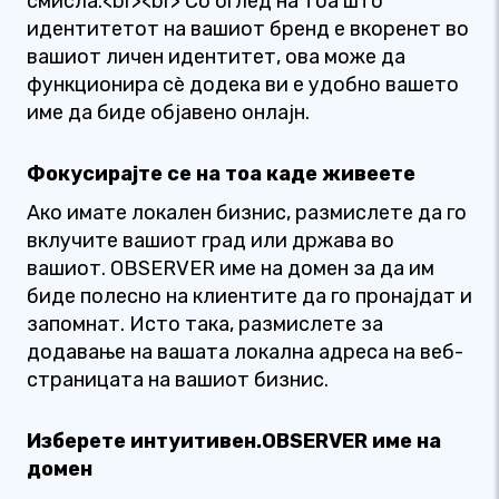
смисла.<br><br> Со оглед на тоа што
идентитетот на вашиот бренд е вкоренет во
вашиот личен идентитет, ова може да
функционира сè додека ви е удобно вашето
име да биде објавено онлајн.
Фокусирајте се на тоа каде живеете
Ако имате локален бизнис, размислете да го
вклучите вашиот град или држава во
вашиот. OBSERVER име на домен за да им
биде полесно на клиентите да го пронајдат и
запомнат. Исто така, размислете за
додавање на вашата локална адреса на веб-
страницата на вашиот бизнис.
Изберете интуитивен.OBSERVER име на
домен