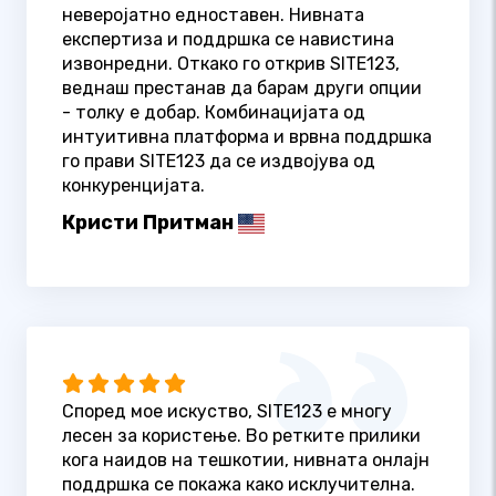
неверојатно едноставен. Нивната
експертиза и поддршка се навистина
извонредни. Откако го открив SITE123,
веднаш престанав да барам други опции
- толку е добар. Комбинацијата од
интуитивна платформа и врвна поддршка
го прави SITE123 да се издвојува од
конкуренцијата.
Кристи Притман
Според мое искуство, SITE123 е многу
лесен за користење. Во ретките прилики
кога наидов на тешкотии, нивната онлајн
поддршка се покажа како исклучителна.