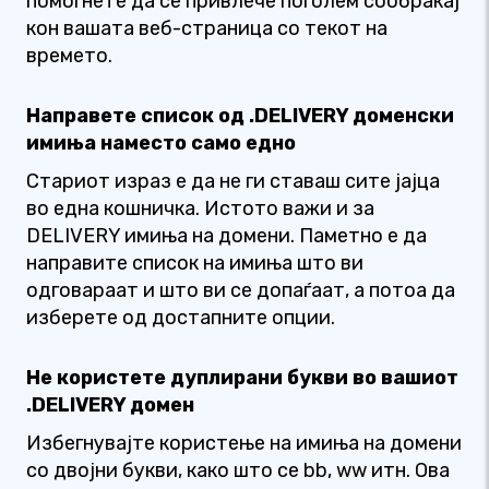
помогнете да се привлече поголем сообраќај
кон вашата веб-страница со текот на
времето.
Направете список од .DELIVERY доменски
имиња наместо само едно
Стариот израз е да не ги ставаш сите јајца
во една кошничка. Истото важи и за
DELIVERY имиња на домени. Паметно е да
направите список на имиња што ви
одговараат и што ви се допаѓаат, а потоа да
изберете од достапните опции.
Не користете дуплирани букви во вашиот
.DELIVERY домен
Избегнувајте користење на имиња на домени
со двојни букви, како што се bb, ww итн. Ова