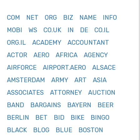
COM
NET
ORG
BIZ
NAME
INFO
MOBI
WS
CO.UK
IN
DE
CO.IL
ORG.IL
ACADEMY
ACCOUNTANT
ACTOR
AERO
AFRICA
AGENCY
AIRFORCE
AIRPORT.AERO
ALSACE
AMSTERDAM
ARMY
ART
ASIA
ASSOCIATES
ATTORNEY
AUCTION
BAND
BARGAINS
BAYERN
BEER
BERLIN
BET
BID
BIKE
BINGO
BLACK
BLOG
BLUE
BOSTON