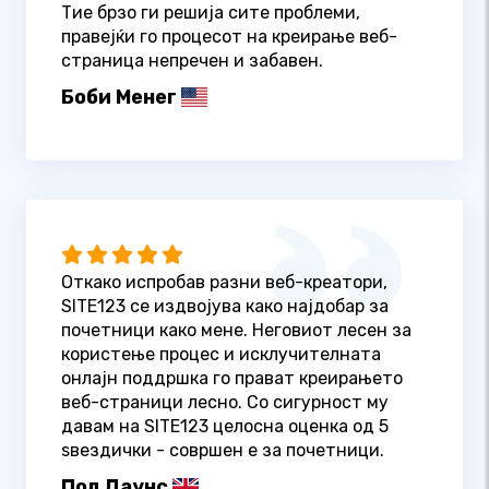
Тие брзо ги решија сите проблеми,
правејќи го процесот на креирање веб-
страница непречен и забавен.
Боби Менег
Откако испробав разни веб-креатори,
SITE123 се издвојува како најдобар за
почетници како мене. Неговиот лесен за
користење процес и исклучителната
онлајн поддршка го прават креирањето
веб-страници лесно. Со сигурност му
давам на SITE123 целосна оценка од 5
ѕвездички - совршен е за почетници.
Пол Даунс