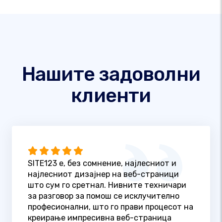
Нашите задоволни
клиенти
SITE123 е, без сомнение, најлесниот и
најлесниот дизајнер на веб-страници
што сум го сретнал. Нивните техничари
за разговор за помош се исклучително
професионални, што го прави процесот на
креирање импресивна веб-страница