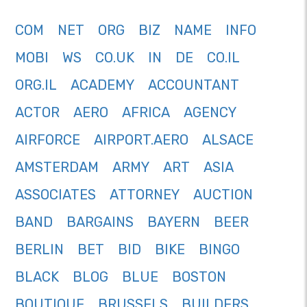
COM
NET
ORG
BIZ
NAME
INFO
MOBI
WS
CO.UK
IN
DE
CO.IL
ORG.IL
ACADEMY
ACCOUNTANT
ACTOR
AERO
AFRICA
AGENCY
AIRFORCE
AIRPORT.AERO
ALSACE
AMSTERDAM
ARMY
ART
ASIA
ASSOCIATES
ATTORNEY
AUCTION
BAND
BARGAINS
BAYERN
BEER
BERLIN
BET
BID
BIKE
BINGO
BLACK
BLOG
BLUE
BOSTON
BOUTIQUE
BRUSSELS
BUILDERS