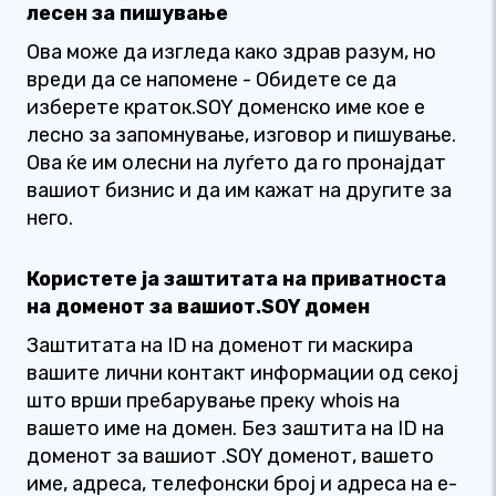
лесен за пишување
Ова може да изгледа како здрав разум, но
вреди да се напомене - Обидете се да
изберете краток.SOY доменско име кое е
лесно за запомнување, изговор и пишување.
Ова ќе им олесни на луѓето да го пронајдат
вашиот бизнис и да им кажат на другите за
него.
Користете ја заштитата на приватноста
на доменот за вашиот.SOY домен
Заштитата на ID на доменот ги маскира
вашите лични контакт информации од секој
што врши пребарување преку whois на
вашето име на домен. Без заштита на ID на
доменот за вашиот .SOY доменот, вашето
име, адреса, телефонски број и адреса на е-