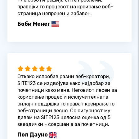
правејќи го процесот на креирање веб-
страница непречен и забавен.
Боби Менег
Откако испробав разни веб-креатори,
SITE123 се издвојува како најдобар за
почетници како мене. Неговиот лесен за
користење процес и исклучителната
онлајн поддршка го прават креирањето
веб-страници лесно. Со сигурност му
давам на SITE123 целосна оценка од 5
ѕвездички - совршен е за почетници.
Пол Даунс