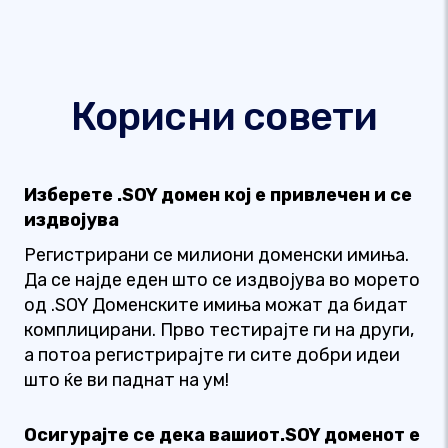
Корисни совети
Изберете .SOY домен кој е привлечен и се
издвојува
Регистрирани се милиони доменски имиња.
Да се ​​најде еден што се издвојува во морето
од .SOY Доменските имиња можат да бидат
комплицирани. Прво тестирајте ги на други,
а потоа регистрирајте ги сите добри идеи
што ќе ви паднат на ум!
Осигурајте се дека вашиот.SOY доменот е