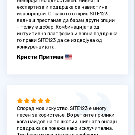
неверојатно едноставен. Нивната
експертиза и поддршка се навистина
извонредни. Откако го открив SITE123,
веднаш престанав да барам други опции
- толку е добар. Комбинацијата од
интуитивна платформа и врвна поддршка
го прави SITE123 да се издвојува од
конкуренцијата.
Кристи Притман
Според мое искуство, SITE123 е многу
лесен за користење. Во ретките прилики
кога наидов на тешкотии, нивната онлајн
поддршка се покажа како исклучителна.
Тие брзо ги решија сите проблеми,