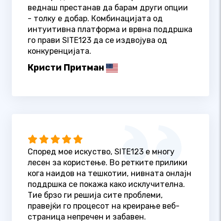
веднаш престанав да барам други опции
- толку е добар. Комбинацијата од
интуитивна платформа и врвна поддршка
го прави SITE123 да се издвојува од
конкуренцијата.
Кристи Притман
Според мое искуство, SITE123 е многу
лесен за користење. Во ретките прилики
кога наидов на тешкотии, нивната онлајн
поддршка се покажа како исклучителна.
Тие брзо ги решија сите проблеми,
правејќи го процесот на креирање веб-
страница непречен и забавен.