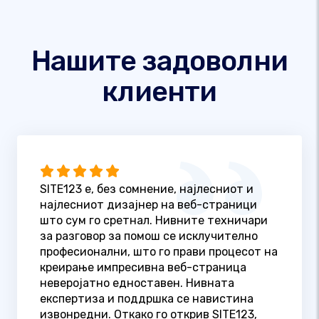
Нашите задоволни
клиенти
SITE123 е, без сомнение, најлесниот и
најлесниот дизајнер на веб-страници
што сум го сретнал. Нивните техничари
за разговор за помош се исклучително
професионални, што го прави процесот на
креирање импресивна веб-страница
неверојатно едноставен. Нивната
експертиза и поддршка се навистина
извонредни. Откако го открив SITE123,