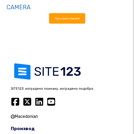
CAMERA
Прикажи повеќе
SITE123: изградено поинаку, изградено подобро.
Macedonian
Производ