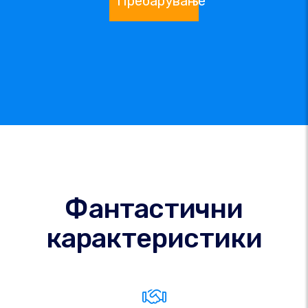
Пребарување
Фантастични
карактеристики