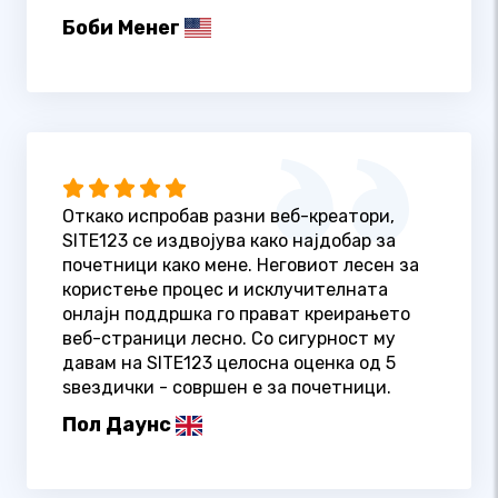
Боби Менег
Откако испробав разни веб-креатори,
SITE123 се издвојува како најдобар за
почетници како мене. Неговиот лесен за
користење процес и исклучителната
онлајн поддршка го прават креирањето
веб-страници лесно. Со сигурност му
давам на SITE123 целосна оценка од 5
ѕвездички - совршен е за почетници.
Пол Даунс