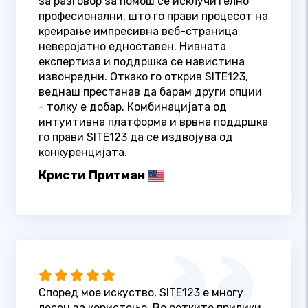
за разговор за помош се исклучително
професионални, што го прави процесот на
креирање импресивна веб-страница
неверојатно едноставен. Нивната
експертиза и поддршка се навистина
извонредни. Откако го открив SITE123,
веднаш престанав да барам други опции
- толку е добар. Комбинацијата од
интуитивна платформа и врвна поддршка
го прави SITE123 да се издвојува од
конкуренцијата.
Кристи Притман
Според мое искуство, SITE123 е многу
лесен за користење. Во ретките прилики