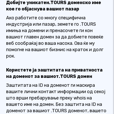
Добијте уникатен.TOURS доменско име
кое го објаснува вашиот пазар
Ако работите со многу специфична
индустрија или пазар, земете го .TOURS
имиња на домени и пренасочете ги кон
вашиот главен домен за да добиете повеќе
веб сообраќај во ваша насока. Ова ќе му
помогне на вашиот бизнис на краток и долг
рок.
Користете ја заштитата на приватноста
на доменот за вашиот.TOURS домен
Заштитата на ID на доменот ги маскира
вашите лични контакт информации од секој
што врши пребарување преку whois на
вашето име на домен. Без заштита на ID на
доменот за вашиот .TOURS доменот, вашето