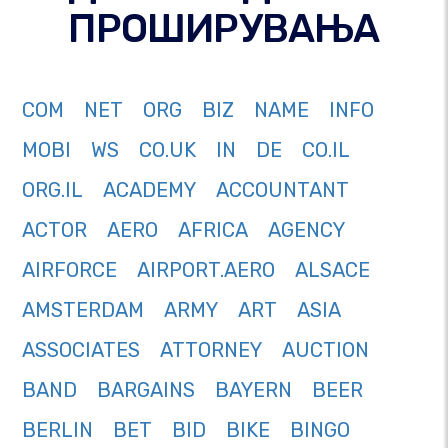
ПРОШИРУВАЊА
COM
NET
ORG
BIZ
NAME
INFO
MOBI
WS
CO.UK
IN
DE
CO.IL
ORG.IL
ACADEMY
ACCOUNTANT
ACTOR
AERO
AFRICA
AGENCY
AIRFORCE
AIRPORT.AERO
ALSACE
AMSTERDAM
ARMY
ART
ASIA
ASSOCIATES
ATTORNEY
AUCTION
BAND
BARGAINS
BAYERN
BEER
BERLIN
BET
BID
BIKE
BINGO