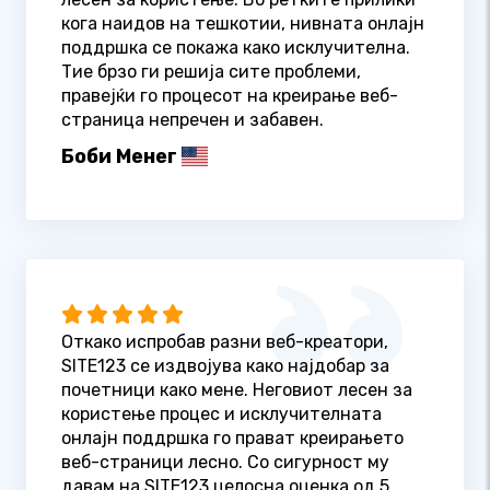
кога наидов на тешкотии, нивната онлајн
поддршка се покажа како исклучителна.
Тие брзо ги решија сите проблеми,
правејќи го процесот на креирање веб-
страница непречен и забавен.
Боби Менег
Откако испробав разни веб-креатори,
SITE123 се издвојува како најдобар за
почетници како мене. Неговиот лесен за
користење процес и исклучителната
онлајн поддршка го прават креирањето
веб-страници лесно. Со сигурност му
давам на SITE123 целосна оценка од 5