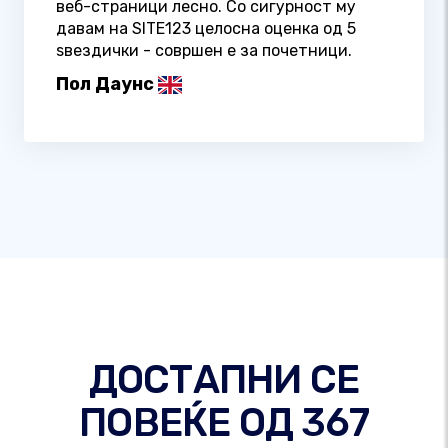
веб-страници лесно. Со сигурност му
давам на SITE123 целосна оценка од 5
ѕвездички - совршен е за почетници.
Пол Даунс
ДОСТАПНИ СЕ
ПОВЕЌЕ ОД 367