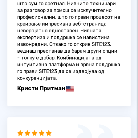
што сум го сретнал. Нивните техничари
за разговор за помош се исклучително
професионални, што го прави процесот на
креирање импресивна веб-страница
неверојатно едноставен. Нивната
експертиза и поддршка се навистина
извонредни. Откако го открив SITE123,
веднаш престанав да барам други опции
- толку е добар. Комбинацијата од
интуитивна платформа и врвна поддршка
го прави SITE123 да се издвојува од
конкуренцијата.
Кристи Притман