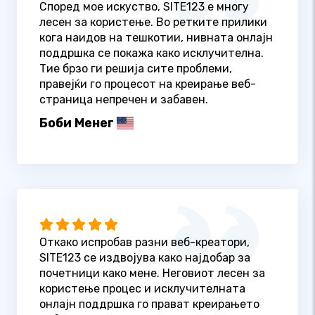
Според мое искуство, SITE123 е многу
лесен за користење. Во ретките прилики
кога наидов на тешкотии, нивната онлајн
поддршка се покажа како исклучителна.
Тие брзо ги решија сите проблеми,
правејќи го процесот на креирање веб-
страница непречен и забавен.
Боби Менег
Откако испробав разни веб-креатори,
SITE123 се издвојува како најдобар за
почетници како мене. Неговиот лесен за
користење процес и исклучителната
онлајн поддршка го прават креирањето