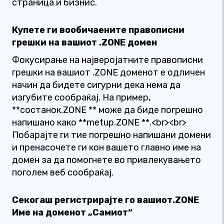
страница и бизнис.
Купете ги вообичаените правописни
грешки на вашиот .ZONE домен
Фокусирање на најверојатните правописни
грешки на вашиот .ZONE доменот е одличен
начин да бидете сигурни дека нема да
изгубите сообраќај. На пример,
**состанок.ZONE ** може да биде погрешно
напишано како **metup.ZONE **.<br><br>
Побарајте ги тие погрешно напишани домени
и пренасочете ги кон вашето главно име на
домен за да помогнете во привлекувањето
поголем веб сообраќај.
Секогаш регистрирајте го вашиот.ZONE
Име на доменот „Самиот“