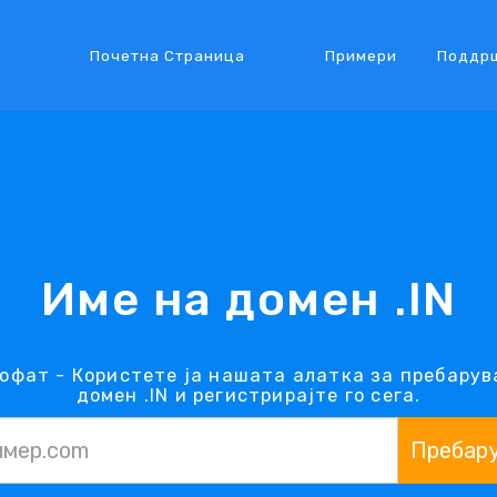
Почетна Страница
Примери
Поддр
Име на домен .IN
дофат - Користете ја нашата алатка за пребарув
домен .IN и регистрирајте го сега.
Пребар