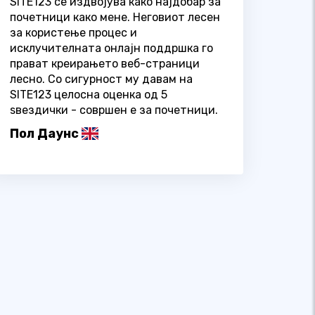
SITE123 се издвојува како најдобар за
почетници како мене. Неговиот лесен
за користење процес и
исклучителната онлајн поддршка го
прават креирањето веб-страници
лесно. Со сигурност му давам на
SITE123 целосна оценка од 5
ѕвездички - совршен е за почетници.
Пол Даунс