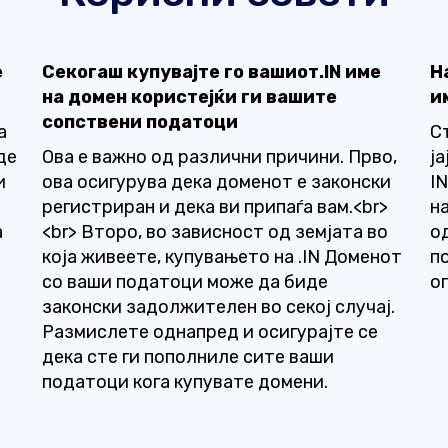
е
Секогаш купувајте го вашиот.IN име
Н
на домен користејќи ги вашите
и
е
сопствени податоци
а
С
де
Ова е важно од различни причини. Прво,
ј
и
ова осигурува дека доменот е законски
I
регистриран и дека ви припаѓа вам.<br>
н
а
<br> Второ, во зависност од земјата во
о
која живеете, купувањето на .IN Доменот
п
со ваши податоци може да биде
о
законски задолжителен во секој случај.
Размислете однапред и осигурајте се
дека сте ги пополниле сите ваши
податоци кога купувате домени.