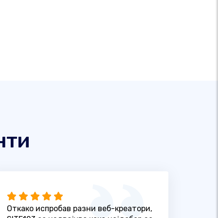
нти
Откако испробав разни веб-креатори,