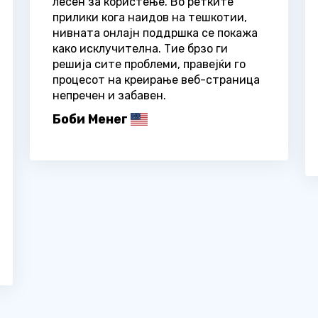
лесен за користење. Во ретките
прилики кога наидов на тешкотии,
нивната онлајн поддршка се покажа
како исклучителна. Тие брзо ги
решија сите проблеми, правејќи го
процесот на креирање веб-страница
непречен и забавен.
Боби Менег