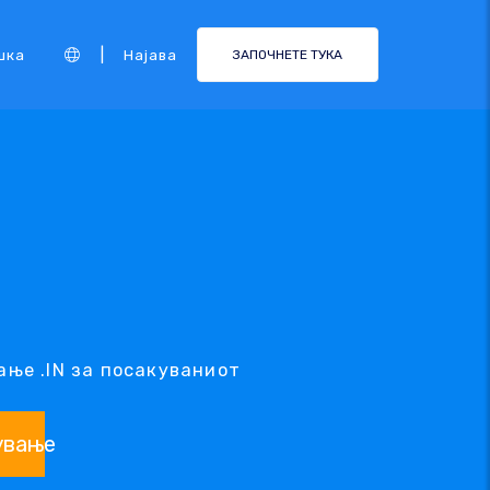
|
шка
Најава
ЗАПОЧНЕТЕ ТУКА
ање .IN за посакуваниот
ување