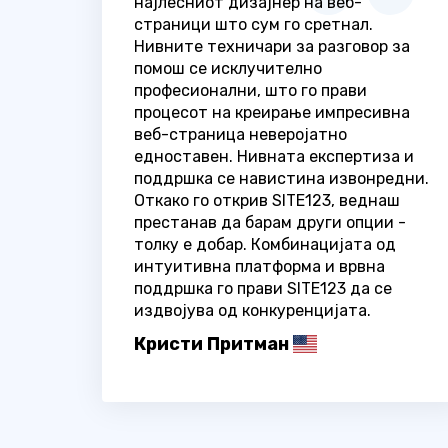
најлесниот дизајнер на веб-
страници што сум го сретнал.
Нивните техничари за разговор за
помош се исклучително
професионални, што го прави
процесот на креирање импресивна
веб-страница неверојатно
едноставен. Нивната експертиза и
поддршка се навистина извонредни.
Откако го открив SITE123, веднаш
престанав да барам други опции -
толку е добар. Комбинацијата од
интуитивна платформа и врвна
поддршка го прави SITE123 да се
издвојува од конкуренцијата.
Кристи Притман