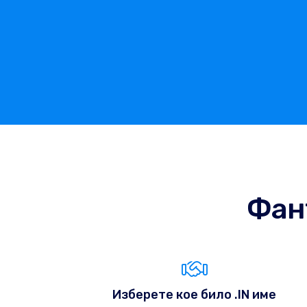
Фан
Изберете кое било .IN име