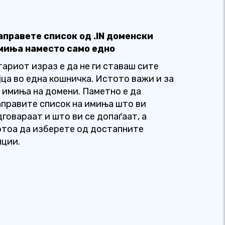
аправете список од .IN доменски
миња наместо само едно
тариот израз е да не ги ставаш сите
ајца во една кошничка. Истото важи и за
N имиња на домени. Паметно е да
аправите список на имиња што ви
дговараат и што ви се допаѓаат, а
отоа да изберете од достапните
пции.