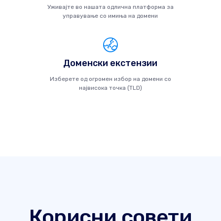
Уживајте во нашата одлична платформа за
управување со имиња на домени
Доменски екстензии
Изберете од огромен избор на домени со
највисока точка (TLD)
Корисни совети