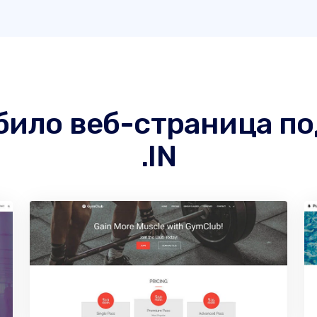
 било веб-страница п
.IN