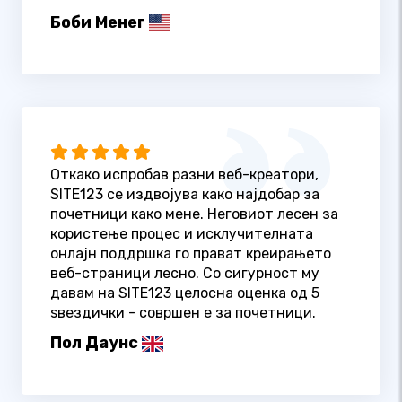
Боби Менег
Откако испробав разни веб-креатори,
SITE123 се издвојува како најдобар за
почетници како мене. Неговиот лесен за
користење процес и исклучителната
онлајн поддршка го прават креирањето
веб-страници лесно. Со сигурност му
давам на SITE123 целосна оценка од 5
ѕвездички - совршен е за почетници.
Пол Даунс