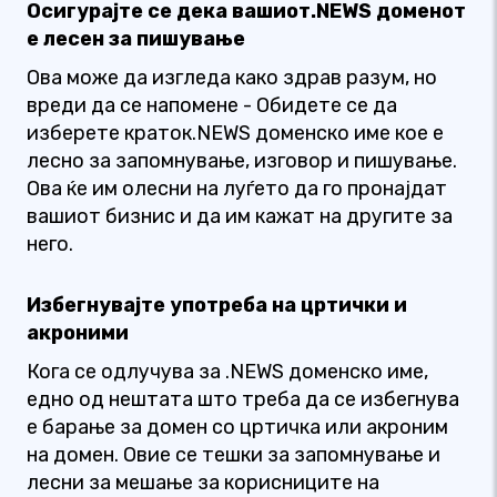
Осигурајте се дека вашиот.NEWS доменот
е лесен за пишување
Ова може да изгледа како здрав разум, но
вреди да се напомене - Обидете се да
изберете краток.NEWS доменско име кое е
лесно за запомнување, изговор и пишување.
Ова ќе им олесни на луѓето да го пронајдат
вашиот бизнис и да им кажат на другите за
него.
Избегнувајте употреба на цртички и
акроними
Кога се одлучува за .NEWS доменско име,
едно од нештата што треба да се избегнува
е барање за домен со цртичка или акроним
на домен. Овие се тешки за запомнување и
лесни за мешање за корисниците на