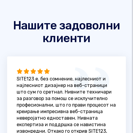
Нашите задоволни
клиенти
SITE123 е, без сомнение, најлесниот и
најлесниот дизајнер на веб-страници
што сум го сретнал. Нивните техничари
за разговор за помош се исклучително
професионални, што го прави процесот на
креирање импресивна веб-страница
неверојатно едноставен. Нивната
експертиза и поддршка се навистина
извонредни. Откако го открив SITE123,