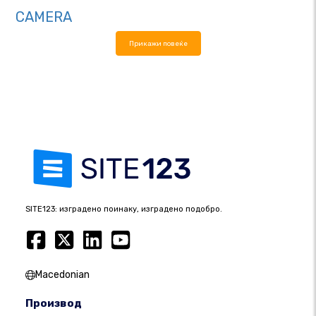
CAMERA
Прикажи повеќе
SITE123: изградено поинаку, изградено подобро.
Macedonian
Производ