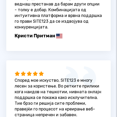
веднаш престанав да барам други опции
- толку е добар. Комбинацијата од
интуитивна платформа и врвна поддршка
го прави SITE123 да се издвојува од
конкуренцијата.
Кристи Притман
Според мое искуство, SITE123 е многу
лесен за користење. Во ретките прилики
кога наидов на тешкотии, нивната онлајн
поддршка се покажа како исклучителна.
Тие брзо ги решија сите проблеми,
правејќи го процесот на креирање веб-
страница непречен и забавен.