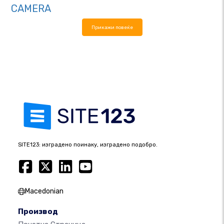
CAMERA
Прикажи повеќе
SITE123: изградено поинаку, изградено подобро.
Macedonian
Производ