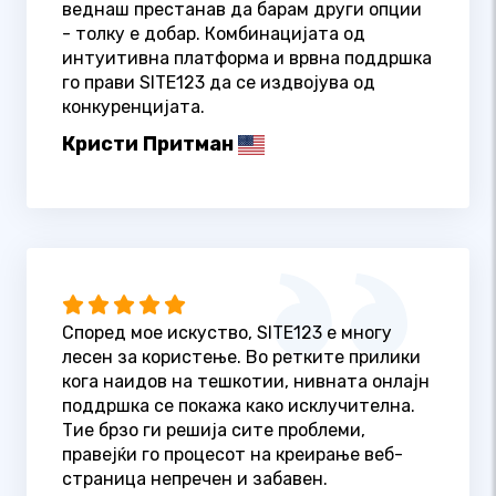
веднаш престанав да барам други опции
- толку е добар. Комбинацијата од
интуитивна платформа и врвна поддршка
го прави SITE123 да се издвојува од
конкуренцијата.
Кристи Притман
Според мое искуство, SITE123 е многу
лесен за користење. Во ретките прилики
кога наидов на тешкотии, нивната онлајн
поддршка се покажа како исклучителна.
Тие брзо ги решија сите проблеми,
правејќи го процесот на креирање веб-
страница непречен и забавен.