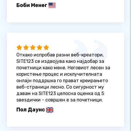
Боби Менег
Откако испробав разни веб-креатори,
SITE123 се издвојува како најдобар за
почетници како мене. Неговиот лесен за
користење процес и исклучителната
онлајн поддршка го прават креирањето
веб-страници лесно. Со сигурност му
давам на SITE123 целосна оценка од 5
ѕвездички - совршен е за почетници.
Пол Даунс