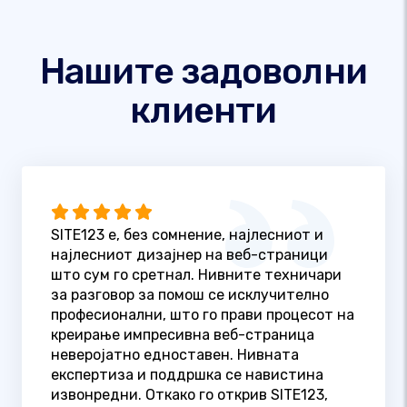
Нашите задоволни
клиенти
SITE123 е, без сомнение, најлесниот и
најлесниот дизајнер на веб-страници
што сум го сретнал. Нивните техничари
за разговор за помош се исклучително
професионални, што го прави процесот на
креирање импресивна веб-страница
неверојатно едноставен. Нивната
експертиза и поддршка се навистина
извонредни. Откако го открив SITE123,