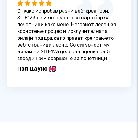
Откако испробав разни веб-креатори,
SITE123 се издвојува како најдобар за
почетници како мене. Неговиот лесен за
користење процес и исклучителната
онлајн поддршка го прават креирањето
веб-страници лесно. Со сигурност му
давам на SITE123 целосна оценка од 5
ѕвездички - совршен е за почетници.
Пол Даунс