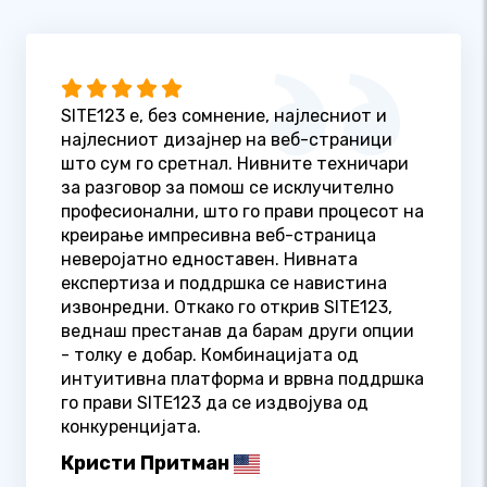
SITE123 е, без сомнение, најлесниот и
најлесниот дизајнер на веб-страници
што сум го сретнал. Нивните техничари
за разговор за помош се исклучително
професионални, што го прави процесот на
креирање импресивна веб-страница
неверојатно едноставен. Нивната
експертиза и поддршка се навистина
извонредни. Откако го открив SITE123,
веднаш престанав да барам други опции
- толку е добар. Комбинацијата од
интуитивна платформа и врвна поддршка
го прави SITE123 да се издвојува од
конкуренцијата.
Кристи Притман