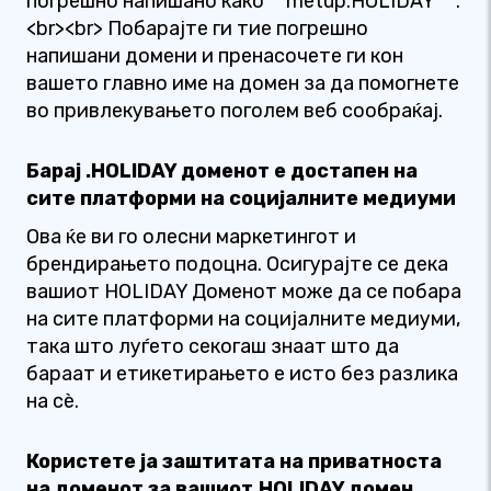
погрешно напишано како **metup.HOLIDAY **.
<br><br> Побарајте ги тие погрешно
напишани домени и пренасочете ги кон
вашето главно име на домен за да помогнете
во привлекувањето поголем веб сообраќај.
Барај .HOLIDAY доменот е достапен на
сите платформи на социјалните медиуми
Ова ќе ви го олесни маркетингот и
брендирањето подоцна. Осигурајте се дека
вашиот HOLIDAY Доменот може да се побара
на сите платформи на социјалните медиуми,
така што луѓето секогаш знаат што да
бараат и етикетирањето е исто без разлика
на сè.
Користете ја заштитата на приватноста
на доменот за вашиот.HOLIDAY домен