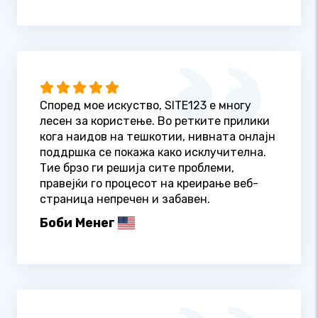
Според мое искуство, SITE123 е многу
лесен за користење. Во ретките прилики
кога наидов на тешкотии, нивната онлајн
поддршка се покажа како исклучителна.
Тие брзо ги решија сите проблеми,
правејќи го процесот на креирање веб-
страница непречен и забавен.
Боби Менег