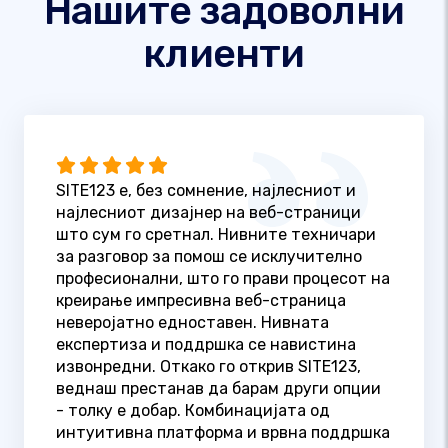
Нашите задоволни
клиенти
SITE123 е, без сомнение, најлесниот и
најлесниот дизајнер на веб-страници
што сум го сретнал. Нивните техничари
за разговор за помош се исклучително
професионални, што го прави процесот на
креирање импресивна веб-страница
неверојатно едноставен. Нивната
експертиза и поддршка се навистина
извонредни. Откако го открив SITE123,
веднаш престанав да барам други опции
- толку е добар. Комбинацијата од
интуитивна платформа и врвна поддршка