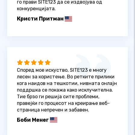
го прави SITE123 да се издвојува од
конкуренцијата.
Кристи Притман
Според мое искуство, SITE123 е многу
лесен за користење. Во ретките прилики
кога наидов на тешкотии, нивната онлајн
поддршка се покажа како исклучителна.
Тие брзо ги решија сите проблеми,
правејќи го процесот на креирање веб-
страница непречен и забавен.
Боби Менег