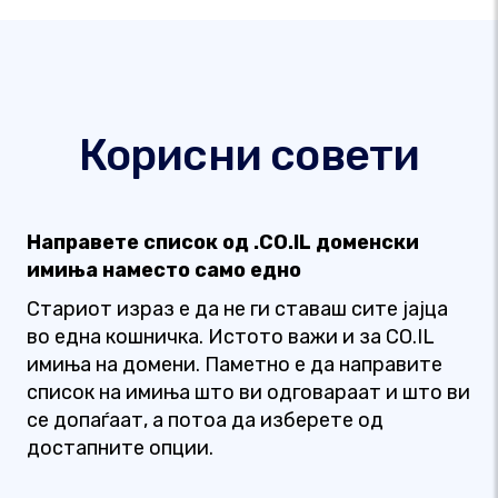
Корисни совети
Направете список од .CO.IL доменски
имиња наместо само едно
Стариот израз е да не ги ставаш сите јајца
во една кошничка. Истото важи и за CO.IL
имиња на домени. Паметно е да направите
список на имиња што ви одговараат и што ви
се допаѓаат, а потоа да изберете од
достапните опции.