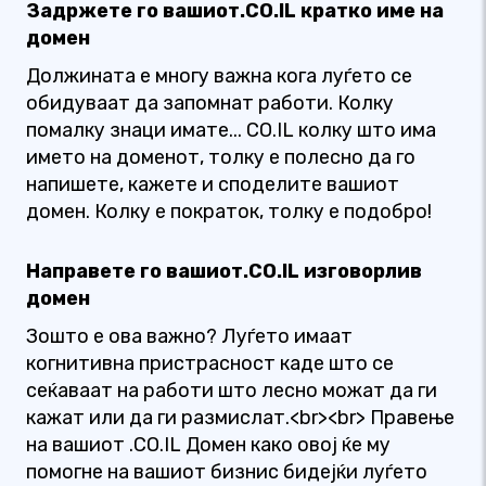
Задржете го вашиот.CO.IL кратко име на
домен
Должината е многу важна кога луѓето се
обидуваат да запомнат работи. Колку
помалку знаци имате... CO.IL колку што има
името на доменот, толку е полесно да го
напишете, кажете и споделите вашиот
домен. Колку е пократок, толку е подобро!
Направете го вашиот.CO.IL изговорлив
домен
Зошто е ова важно? Луѓето имаат
когнитивна пристрасност каде што се
сеќаваат на работи што лесно можат да ги
кажат или да ги размислат.<br><br> Правење
на вашиот .CO.IL Домен како овој ќе му
помогне на вашиот бизнис бидејќи луѓето