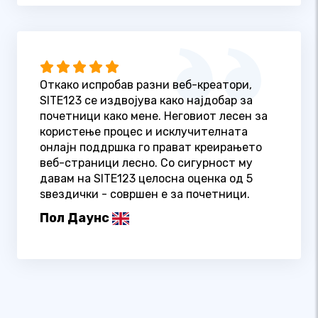
Откако испробав разни веб-креатори,
SITE123 се издвојува како најдобар за
почетници како мене. Неговиот лесен за
користење процес и исклучителната
онлајн поддршка го прават креирањето
веб-страници лесно. Со сигурност му
давам на SITE123 целосна оценка од 5
ѕвездички - совршен е за почетници.
Пол Даунс