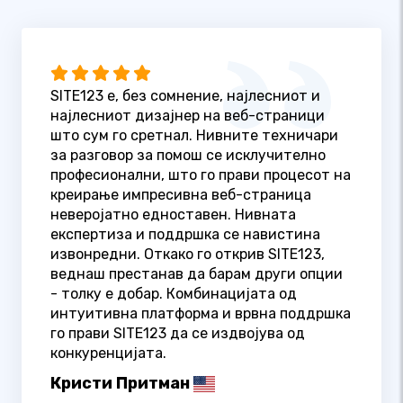
SITE123 е, без сомнение, најлесниот и
најлесниот дизајнер на веб-страници
што сум го сретнал. Нивните техничари
за разговор за помош се исклучително
професионални, што го прави процесот на
креирање импресивна веб-страница
неверојатно едноставен. Нивната
експертиза и поддршка се навистина
извонредни. Откако го открив SITE123,
веднаш престанав да барам други опции
- толку е добар. Комбинацијата од
интуитивна платформа и врвна поддршка
го прави SITE123 да се издвојува од
конкуренцијата.
Кристи Притман