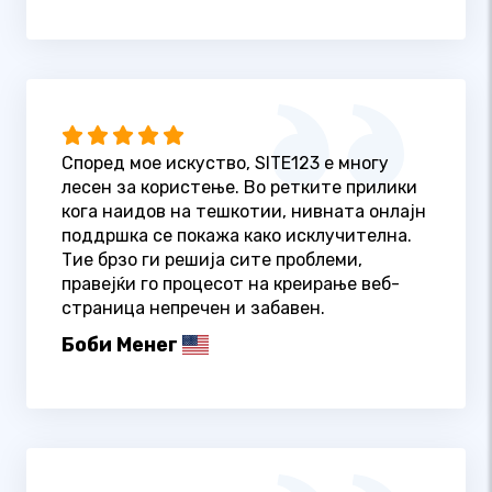
Според мое искуство, SITE123 е многу
лесен за користење. Во ретките прилики
кога наидов на тешкотии, нивната онлајн
поддршка се покажа како исклучителна.
Тие брзо ги решија сите проблеми,
правејќи го процесот на креирање веб-
страница непречен и забавен.
Боби Менег