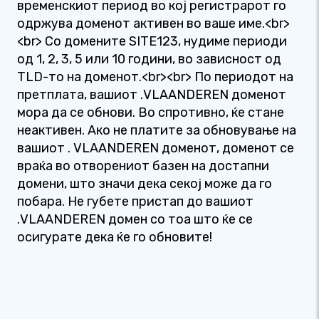
временскиот период во кој регистрарот го
одржува доменот активен во ваше име.<br>
<br> Со домените SITE123, нудиме периоди
од 1, 2, 3, 5 или 10 години, во зависност од
TLD-то на доменот.<br><br> По периодот на
претплата, вашиот .VLAANDEREN доменот
мора да се обнови. Во спротивно, ќе стане
неактивен. Ако не платите за обновување на
вашиот . VLAANDEREN доменот, доменот се
враќа во отворениот базен на достапни
домени, што значи дека секој може да го
побара. Не губете пристап до вашиот
.VLAANDEREN домен со тоа што ќе се
осигурате дека ќе го обновите!