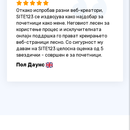
Откако испробав разни веб-креатори,
SITE123 се издвојува како најдобар за
почетници како мене. Неговиот лесен за
користење процес и исклучителната
онлајн поддршка го прават креирањето
веб-страници лесно. Со сигурност му
давам на SITE123 целосна оценка од 5
ѕвездички - совршен е за почетници.
Пол Даунс