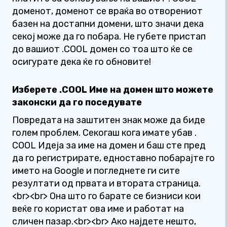
доменот, доменот се враќа во отворениот
базен на достапни домени, што значи дека
секој може да го побара. Не губете пристап
до вашиот .COOL домен со тоа што ќе се
осигурате дека ќе го обновите!
Изберете .COOL Име на домен што можете
законски да го поседувате
Повредата на заштитен знак може да биде
голем проблем. Секогаш кога имате убав .
COOL Идеја за име на домен и баш сте пред
да го регистрирате, едноставно побарајте го
името на Google и погледнете ги сите
резултати од првата и втората страница.
<br><br> Она што го барате се бизниси кои
веќе го користат ова име и работат на
сличен пазар.<br><br> Ако најдете нешто,