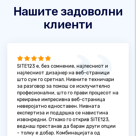
Нашите задоволни
клиенти
SITE123 е, без сомнение, најлесниот и
најлесниот дизајнер на веб-страници
што сум го сретнал. Нивните техничари
за разговор за помош се исклучително
професионални, што го прави процесот на
креирање импресивна веб-страница
неверојатно едноставен. Нивната
експертиза и поддршка се навистина
извонредни. Откако го открив SITE123,
веднаш престанав да барам други опции
- толку е добар. Комбинацијата од