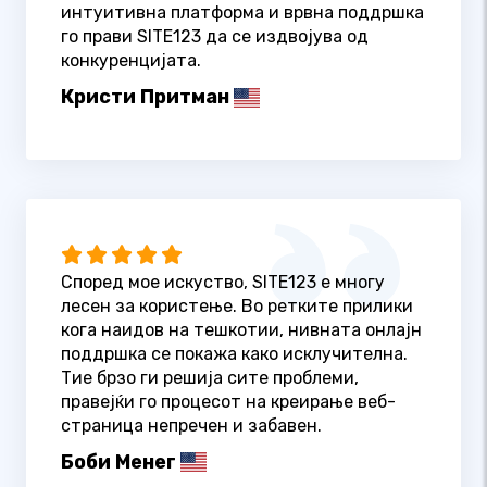
интуитивна платформа и врвна поддршка
го прави SITE123 да се издвојува од
конкуренцијата.
Кристи Притман
Според мое искуство, SITE123 е многу
лесен за користење. Во ретките прилики
кога наидов на тешкотии, нивната онлајн
поддршка се покажа како исклучителна.
Тие брзо ги решија сите проблеми,
правејќи го процесот на креирање веб-
страница непречен и забавен.
Боби Менег