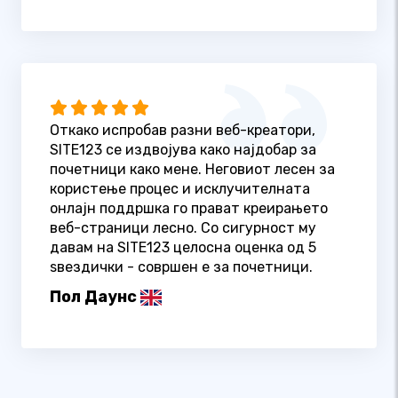
Откако испробав разни веб-креатори,
SITE123 се издвојува како најдобар за
почетници како мене. Неговиот лесен за
користење процес и исклучителната
онлајн поддршка го прават креирањето
веб-страници лесно. Со сигурност му
давам на SITE123 целосна оценка од 5
ѕвездички - совршен е за почетници.
Пол Даунс