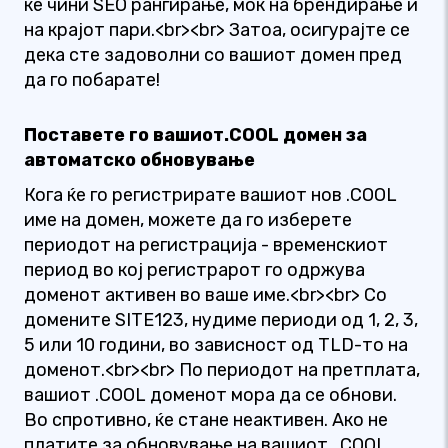
ќе чини SEO рангирање, моќ на брендирање и
на крајот пари.<br><br> Затоа, осигурајте се
дека сте задоволни со вашиот домен пред
да го побарате!
Поставете го вашиот.COOL домен за
автоматско обновување
Кога ќе го регистрирате вашиот нов .COOL
име на домен, можете да го изберете
периодот на регистрација - временскиот
период во кој регистрарот го одржува
доменот активен во ваше име.<br><br> Со
домените SITE123, нудиме периоди од 1, 2, 3,
5 или 10 години, во зависност од TLD-то на
доменот.<br><br> По периодот на претплата,
вашиот .COOL доменот мора да се обнови.
Во спротивно, ќе стане неактивен. Ако не
платите за обновување на вашиот . COOL