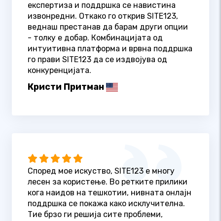
експертиза и поддршка се навистина
извонредни. Откако го открив SITE123,
веднаш престанав да барам други опции
- толку е добар. Комбинацијата од
интуитивна платформа и врвна поддршка
го прави SITE123 да се издвојува од
конкуренцијата.
Кристи Притман
Според мое искуство, SITE123 е многу
лесен за користење. Во ретките прилики
кога наидов на тешкотии, нивната онлајн
поддршка се покажа како исклучителна.
Тие брзо ги решија сите проблеми,