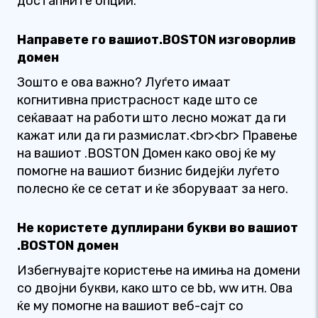
достапните опции.
Направете го вашиот.BOSTON изговорлив
домен
Зошто е ова важно? Луѓето имаат
когнитивна пристрасност каде што се
сеќаваат на работи што лесно можат да ги
кажат или да ги размислат.<br><br> Правење
на вашиот .BOSTON Домен како овој ќе му
помогне на вашиот бизнис бидејќи луѓето
полесно ќе се сетат и ќе зборуваат за него.
Не користете дуплирани букви во вашиот
.BOSTON домен
Избегнувајте користење на имиња на домени
со двојни букви, како што се bb, ww итн. Ова
ќе му помогне на вашиот веб-сајт со