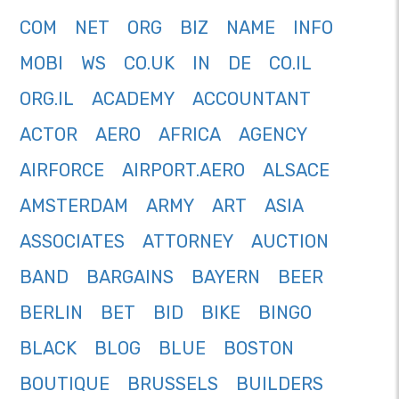
COM
NET
ORG
BIZ
NAME
INFO
MOBI
WS
CO.UK
IN
DE
CO.IL
ORG.IL
ACADEMY
ACCOUNTANT
ACTOR
AERO
AFRICA
AGENCY
AIRFORCE
AIRPORT.AERO
ALSACE
AMSTERDAM
ARMY
ART
ASIA
ASSOCIATES
ATTORNEY
AUCTION
BAND
BARGAINS
BAYERN
BEER
BERLIN
BET
BID
BIKE
BINGO
BLACK
BLOG
BLUE
BOSTON
BOUTIQUE
BRUSSELS
BUILDERS