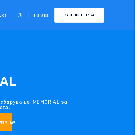
|
шка
Најава
ЗАПОЧНЕТЕ ТУКА
IAL
ребарување .MEMORIAL за
ега.
ување