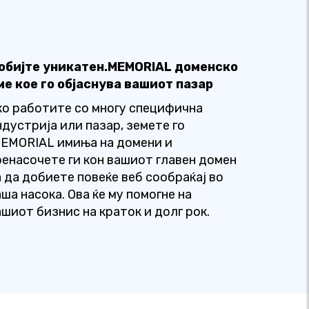
обијте уникатен.MEMORIAL доменско
ме кое го објаснува вашиот пазар
ко работите со многу специфична
ндустрија или пазар, земете го
MEMORIAL имиња на домени и
ренасочете ги кон вашиот главен домен
а да добиете повеќе веб сообраќај во
ша насока. Ова ќе му помогне на
ашиот бизнис на краток и долг рок.