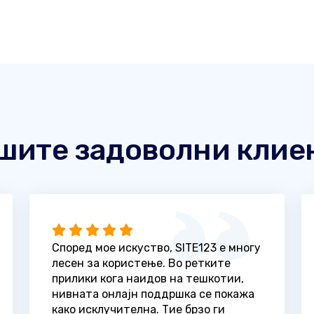
шите задоволни клие
Според мое искуство, SITE123 е многу
лесен за користење. Во ретките
прилики кога наидов на тешкотии,
нивната онлајн поддршка се покажа
како исклучителна. Тие брзо ги