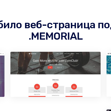
 било веб-страница п
.MEMORIAL