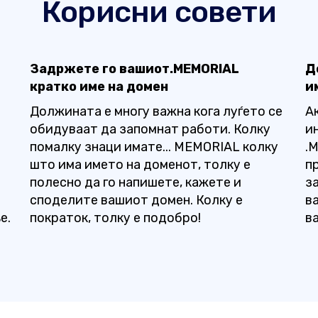
Корисни совети
Задржете го вашиот.MEMORIAL
Д
кратко име на домен
и
Должината е многу важна кога луѓето се
А
обидуваат да запомнат работи. Колку
и
помалку знаци имате... MEMORIAL колку
.
а
што има името на доменот, толку е
п
полесно да го напишете, кажете и
з
споделите вашиот домен. Колку е
ва
е.
пократок, толку е подобро!
в