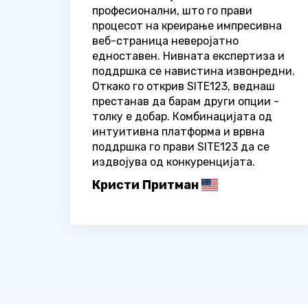
професионални, што го прави
процесот на креирање импресивна
веб-страница неверојатно
едноставен. Нивната експертиза и
поддршка се навистина извонредни.
Откако го открив SITE123, веднаш
престанав да барам други опции -
толку е добар. Комбинацијата од
интуитивна платформа и врвна
поддршка го прави SITE123 да се
издвојува од конкуренцијата.
Кристи Притман