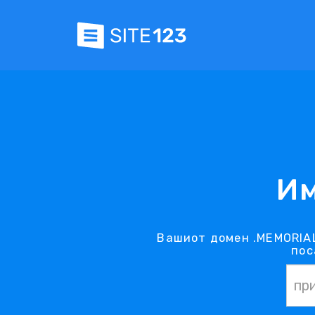
Им
Вашиот домен .MEMORIAL
пос