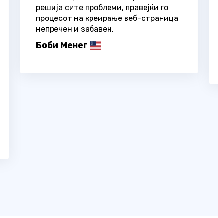
решија сите проблеми, правејќи го
процесот на креирање веб-страница
непречен и забавен.
Боби Менег