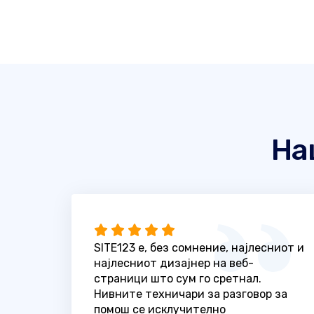
На
SITE123 е, без сомнение, најлесниот и
најлесниот дизајнер на веб-
страници што сум го сретнал.
Нивните техничари за разговор за
помош се исклучително