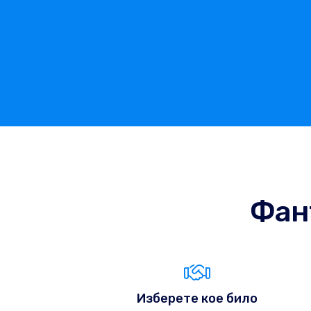
Фан
Изберете кое било