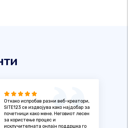
нти
Откако испробав разни веб-креатори,
SITE123 се издвојува како најдобар за
почетници како мене. Неговиот лесен
за користење процес и
исклучителната онлајн поддршка го