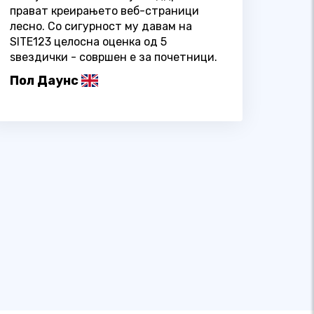
прават креирањето веб-страници
лесно. Со сигурност му давам на
SITE123 целосна оценка од 5
ѕвездички - совршен е за почетници.
Пол Даунс